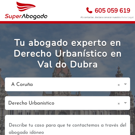
605 059 619
Al contactar, declara conocer nuestro
Aviso Legal
Tu abogado experto en
Derecho Urbanístico en
Val do Dubra
×
A Coruña
×
Derecho Urbanístico