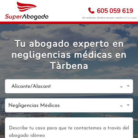
605 059 619
Al contactar, declara conocer nuestro
Aviso Legal
Tu abogado experto en
negligencias médicas en
Tàrbena
×
Alicante/Alacant
×
Negligencias Médicas