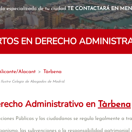
o especializado de tu ciudad
TE CONTACTARÁ EN MENO
TOS EN DERECHO ADMINISTRA
Alicante/Alacant
>
Tàrbena
 Ilustre Colegio de Abogados de Madrid.
recho Administrativo en
Tàrbena
raciones Públicas y los ciudadanos se regula legalmente a tr
banismo, las subvenciones o la responsabilidad patrimonial 