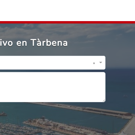
ivo en Tàrbena
×