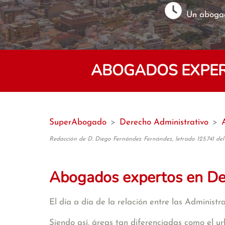
Un abogad
ABOGADOS EXPER
SuperAbogado
>
Derecho Administrativo
>
Redacción de D. Diego Fernández Fernández, letrado 125.741 del
Abogados expertos en De
El día a día de la relación entre las Administ
Siendo así, áreas tan diferenciadas como el ur