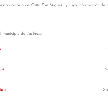
a está ubicado en
Calle San Miguel 1
y cuya información de c
al municipio de
Tàrbena
:
5
D
ig 6
Di
les 3
Dire