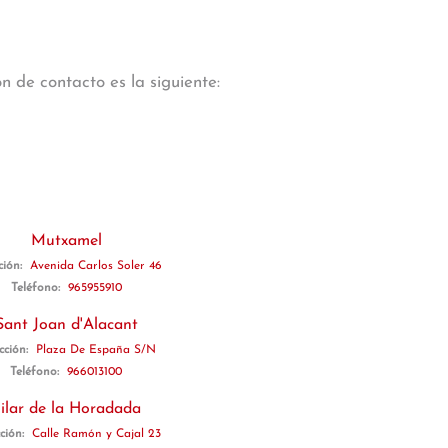
n de contacto es la siguiente:
Mutxamel
ción:
Avenida Carlos Soler 46
Teléfono:
965955910
Sant Joan d'Alacant
cción:
Plaza De España S/N
Teléfono:
966013100
ilar de la Horadada
ción:
Calle Ramón y Cajal 23