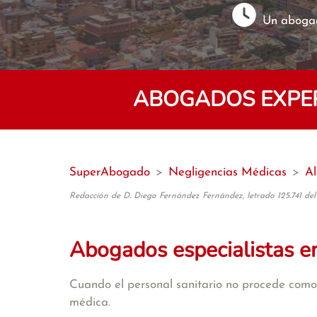
Un abogad
ABOGADOS EXPER
SuperAbogado
>
Negligencias Médicas
>
Al
Redacción de D. Diego Fernández Fernández, letrado 125.741 del
Abogados especialistas e
Cuando el personal sanitario no procede como 
médica.