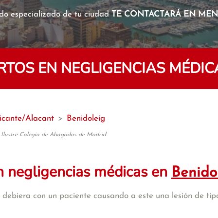
o especializado de tu ciudad
TE CONTACTARÁ EN MENO
TOS EN NEGLIGENCIAS MÉDICA
icante/Alacant
>
Benidoleig
 Ilustre Colegio de Abogados de Madrid.
n negligencias médicas en
Benido
debiera con un paciente causando a este una lesión de tipo