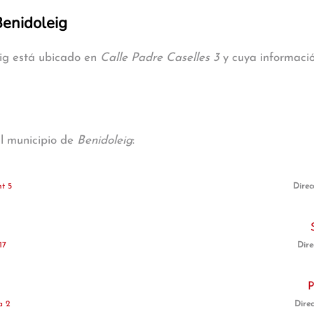
Benidoleig
eig está ubicado en
Calle Padre Caselles 3
y cuya informació
al municipio de
Benidoleig
:
t 5
Direc
17
Dire
P
a 2
Direc