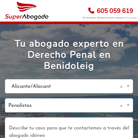
605 059 619
Al contactar, declara conocer nuestro
Aviso Legal
Tu abogado experto en
Derecho Penal en
Benidoleig
×
Alicante/Alacant
×
Penalistas