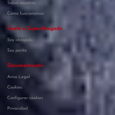
Sobre nosotros
Cómo funcionamos
Únete a SuperAbogado
Soy abogado
Soy perito
Documentación
Aviso Legal
Cookies
Configurar cookies
Privacidad