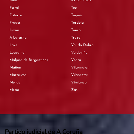
Fene
As Somozas
Ferrol
Teo
Fisterra
Toques
Frades
Tordoia
Irixoa
Touro
A Laracha
Trazo
Laxe
Val do Dubra
Lousame
Valdoviño
Malpica de Bergantiños
Vedra
Mañón
Vilarmaior
Mazaricos
Vilasantar
Melide
Vimianzo
Mesía
Zas
Partido judicial de A Coruña