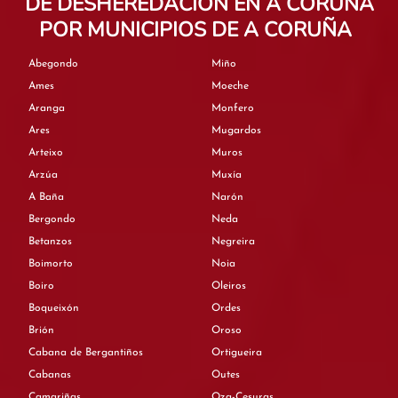
DE DESHEREDACIÓN EN A CORUÑA
POR MUNICIPIOS DE A CORUÑA
Abegondo
Miño
Ames
Moeche
Aranga
Monfero
Ares
Mugardos
Arteixo
Muros
Arzúa
Muxía
A Baña
Narón
Bergondo
Neda
Betanzos
Negreira
Boimorto
Noia
Boiro
Oleiros
Boqueixón
Ordes
Brión
Oroso
Cabana de Bergantiños
Ortigueira
Cabanas
Outes
Camariñas
Oza-Cesuras