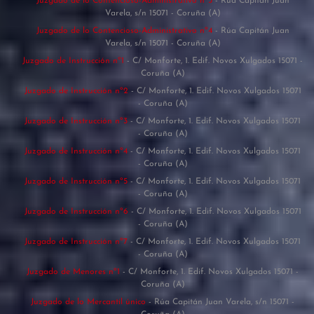
Juzgado de lo Contencioso-Administrativo nº3
- Rúa Capitán Juan
Varela, s/n 15071 - Coruña (A)
Juzgado de lo Contencioso-Administrativo nº4
- Rúa Capitán Juan
Varela, s/n 15071 - Coruña (A)
Juzgado de Instrucción nº1
- C/ Monforte, 1. Edif. Novos Xulgados 15071 -
Coruña (A)
Juzgado de Instrucción nº2
- C/ Monforte, 1. Edif. Novos Xulgados 15071
- Coruña (A)
Juzgado de Instrucción nº3
- C/ Monforte, 1. Edif. Novos Xulgados 15071
- Coruña (A)
Juzgado de Instrucción nº4
- C/ Monforte, 1. Edif. Novos Xulgados 15071
- Coruña (A)
Juzgado de Instrucción nº5
- C/ Monforte, 1. Edif. Novos Xulgados 15071
- Coruña (A)
Juzgado de Instrucción nº6
- C/ Monforte, 1. Edif. Novos Xulgados 15071
- Coruña (A)
Juzgado de Instrucción nº7
- C/ Monforte, 1. Edif. Novos Xulgados 15071
- Coruña (A)
Juzgado de Menores nº1
- C/ Monforte, 1. Edif. Novos Xulgados 15071 -
Coruña (A)
Juzgado de lo Mercantil único
- Rúa Capitán Juan Varela, s/n 15071 -