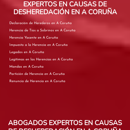
EXPERTOS EN CAUSAS DE
DESHEREDACIÓN EN A CORUÑA
Declaración de Herederos en A Coruña
Herencia de Tíos a Sobrinos en A Coruña
Herencia Yacente en A Coruña
Impuesto a la Herencia en A Coruña
Legados en A Coruña
Legítimas en las Herencias en A Coruña
Mandas en A Coruña
Partición de Herencia en A Coruña
Renuncia de Herencia en A Coruña
ABOGADOS EXPERTOS EN CAUSAS