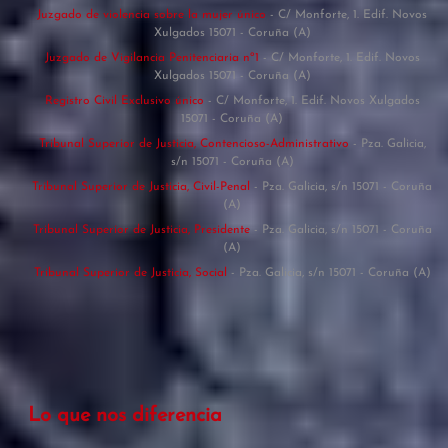
Juzgado de violencia sobre la mujer único
- C/ Monforte, 1. Edif. Novos
Xulgados 15071 - Coruña (A)
Juzgado de Vigilancia Penitenciaria nº1
- C/ Monforte, 1. Edif. Novos
Xulgados 15071 - Coruña (A)
Registro Civil Exclusivo único
- C/ Monforte, 1. Edif. Novos Xulgados
15071 - Coruña (A)
Tribunal Superior de Justicia, Contencioso-Administrativo
- Pza. Galicia,
s/n 15071 - Coruña (A)
Tribunal Superior de Justicia, Civil-Penal
- Pza. Galicia, s/n 15071 - Coruña
(A)
Tribunal Superior de Justicia, Presidente
- Pza. Galicia, s/n 15071 - Coruña
(A)
Tribunal Superior de Justicia, Social
- Pza. Galicia, s/n 15071 - Coruña (A)
Lo que nos diferencia