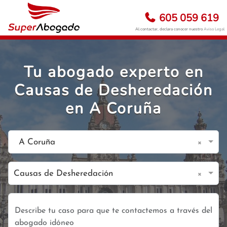
605 059 619
Al contactar, declara conocer nuestro
Aviso Legal
Tu abogado experto en
Causas de Desheredación
en A Coruña
×
A Coruña
×
Causas de Desheredación