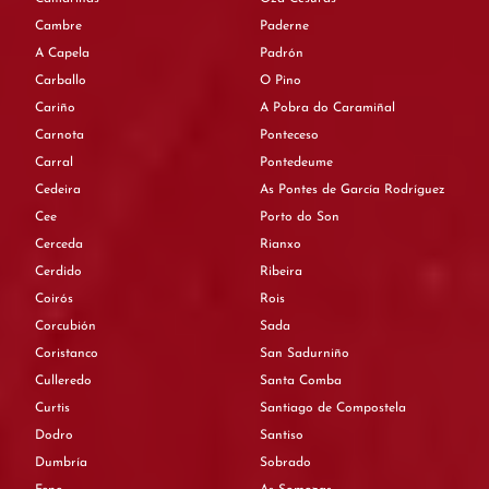
Cambre
Paderne
A Capela
Padrón
Carballo
O Pino
Cariño
A Pobra do Caramiñal
Carnota
Ponteceso
Carral
Pontedeume
Cedeira
As Pontes de García Rodríguez
Cee
Porto do Son
Cerceda
Rianxo
Cerdido
Ribeira
Coirós
Rois
Corcubión
Sada
Coristanco
San Sadurniño
Culleredo
Santa Comba
Curtis
Santiago de Compostela
Dodro
Santiso
Dumbría
Sobrado