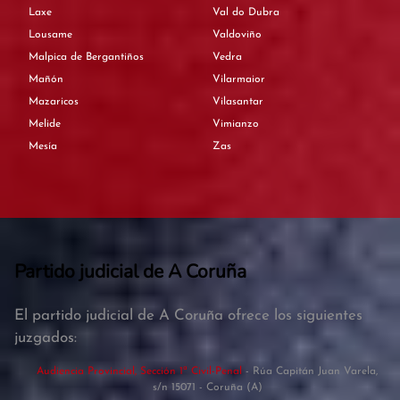
Laxe
Val do Dubra
Lousame
Valdoviño
Malpica de Bergantiños
Vedra
Mañón
Vilarmaior
Mazaricos
Vilasantar
Melide
Vimianzo
Mesía
Zas
Partido judicial de A Coruña
El partido judicial de A Coruña ofrece los siguientes
juzgados:
Audiencia Provincial, Sección 1ª Civil-Penal
- Rúa Capitán Juan Varela,
s/n 15071 - Coruña (A)