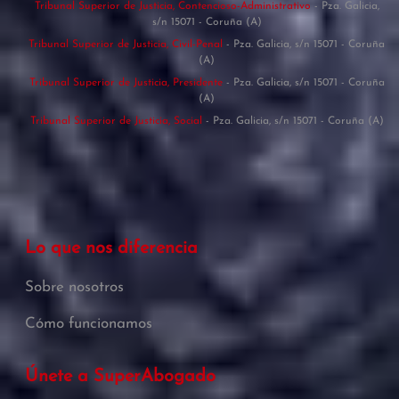
Tribunal Superior de Justicia, Contencioso-Administrativo
- Pza. Galicia,
s/n 15071 - Coruña (A)
Tribunal Superior de Justicia, Civil-Penal
- Pza. Galicia, s/n 15071 - Coruña
(A)
Tribunal Superior de Justicia, Presidente
- Pza. Galicia, s/n 15071 - Coruña
(A)
Tribunal Superior de Justicia, Social
- Pza. Galicia, s/n 15071 - Coruña (A)
Lo que nos diferencia
Sobre nosotros
Cómo funcionamos
Únete a SuperAbogado