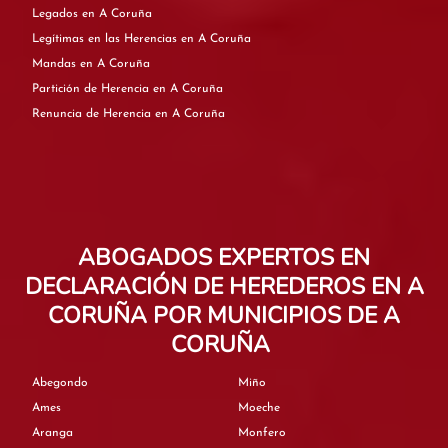
Legados en A Coruña
Legítimas en las Herencias en A Coruña
Mandas en A Coruña
Partición de Herencia en A Coruña
Renuncia de Herencia en A Coruña
ABOGADOS EXPERTOS EN
DECLARACIÓN DE HEREDEROS EN A
CORUÑA POR MUNICIPIOS DE A
CORUÑA
Abegondo
Miño
Ames
Moeche
Aranga
Monfero