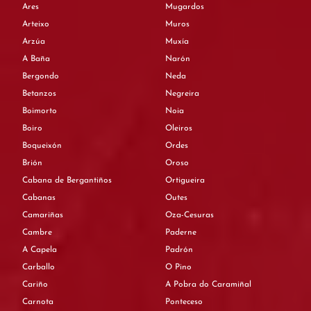
Ares
Mugardos
Arteixo
Muros
Arzúa
Muxía
A Baña
Narón
Bergondo
Neda
Betanzos
Negreira
Boimorto
Noia
Boiro
Oleiros
Boqueixón
Ordes
Brión
Oroso
Cabana de Bergantiños
Ortigueira
Cabanas
Outes
Camariñas
Oza-Cesuras
Cambre
Paderne
A Capela
Padrón
Carballo
O Pino
Cariño
A Pobra do Caramiñal
Carnota
Ponteceso