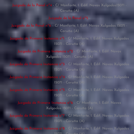
Juzgado de lo Penal nº4
- C/ Monforte, 1. Edif. Novos Xulgados15071 -
Coruña (A)
Juzgado de lo Penal nº5
-
Juzgado de lo Penal nº6
- C/ Monforte, 1. Edif. Novos Xulgados 15071 -
Coruña (A)
Juzgado de Primera Instancia nº1
- C/ Monforte, 1. Edif. Novos Xulgados
15071 - Coruña (A)
Juzgado de Primera Instancia nº2
- C/ Monforte, 1. Edif. Novos
Xulgados 15071 - Coruña (A)
Juzgado de Primera Instancia nº3
- C/ Monforte, 1. Edif. Novos Xulgados
15071 - Coruña (A)
Juzgado de Primera Instancia nº4
- C/ Monforte, 1. Edif. Novos Xulgados
15071 - Coruña (A)
Juzgado de Primera Instancia nº5
- C/ Monforte, 1. Edif. Novos Xulgados
15071 - Coruña (A)
Juzgado de Primera Instancia nº6
- C/ Monforte, 1. Edif. Novos
Xulgados 15071 - Coruña (A)
Juzgado de Primera Instancia nº7
- C/ Monforte, 1. Edif. Novos Xulgados
15071 - Coruña (A)
Juzgado de Primera Instancia nº8
- C/ Monforte, 1. Edif. Novos Xulgados
15071 - Coruña (A)