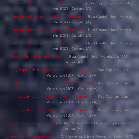
Audiencia Provincial, Sección 2ª Civil-Penal
- Rúa Capitán Juan Varela,
s/n 15071 - Coruña (A)
Audiencia Provincial, Sección 3ª Civil-Penal
- Rúa Capitán Juan Varela,
s/n 15071 - Coruña (A)
Audiencia Provincial, Sección 4ª Civil-Penal
- Rúa Capitán Juan Varela,
s/n 15071 - Coruña (A)
Audiencia Provincial, Sección 5ª Civil-Penal
- Rúa Capitán Juan Varela,
s/n 15071 - Coruña (A)
Audiencia Provincial Presidente
- Rúa Capitán Juan Varela, s/n 15071 -
Coruña (A)
Juzgado de lo Contencioso-Administrativo nº1
- Rúa Capitán Juan
Varela, s/n 15071 - Coruña (A)
Juzgado de lo Contencioso-Administrativo nº2
- Rúa Capitán Juan
Varela, s/n 15071 - Coruña (A)
Juzgado de lo Contencioso-Administrativo nº3
- Rúa Capitán Juan
Varela, s/n 15071 - Coruña (A)
Juzgado de lo Contencioso-Administrativo nº4
- Rúa Capitán Juan
Varela, s/n 15071 - Coruña (A)
Juzgado de Instrucción nº1
- C/ Monforte, 1. Edif. Novos Xulgados 15071 -
Coruña (A)
Juzgado de Instrucción nº2
- C/ Monforte, 1. Edif. Novos Xulgados 15071