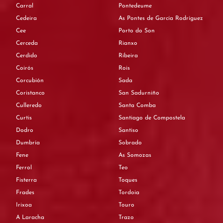
Carral
Pontedeume
Cedeira
As Pontes de García Rodríguez
Cee
Porto do Son
Cerceda
Rianxo
Cerdido
Ribeira
Coirós
Rois
Corcubión
Sada
Coristanco
San Sadurniño
Culleredo
Santa Comba
Curtis
Santiago de Compostela
Dodro
Santiso
Dumbría
Sobrado
Fene
As Somozas
Ferrol
Teo
Fisterra
Toques
Frades
Tordoia
Irixoa
Touro
A Laracha
Trazo