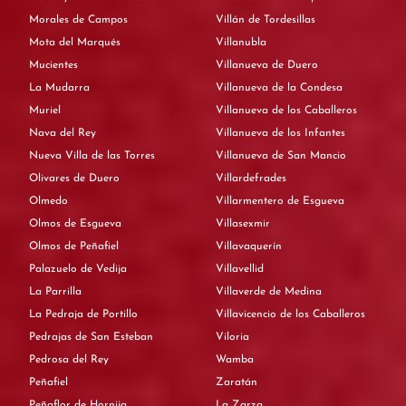
Morales de Campos
Villán de Tordesillas
Mota del Marqués
Villanubla
Mucientes
Villanueva de Duero
La Mudarra
Villanueva de la Condesa
Muriel
Villanueva de los Caballeros
Nava del Rey
Villanueva de los Infantes
Nueva Villa de las Torres
Villanueva de San Mancio
Olivares de Duero
Villardefrades
Olmedo
Villarmentero de Esgueva
Olmos de Esgueva
Villasexmir
Olmos de Peñafiel
Villavaquerín
Palazuelo de Vedija
Villavellid
La Parrilla
Villaverde de Medina
La Pedraja de Portillo
Villavicencio de los Caballeros
Pedrajas de San Esteban
Viloria
Pedrosa del Rey
Wamba
Peñafiel
Zaratán
Peñaflor de Hornija
La Zarza