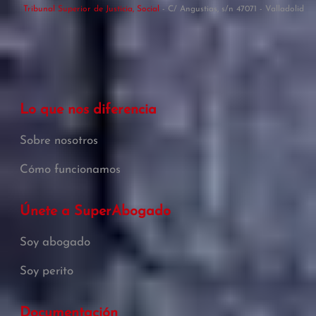
Tribunal Superior de Justicia, Social
- C/ Angustias, s/n 47071 - Valladolid
Lo que nos diferencia
Sobre nosotros
Cómo funcionamos
Únete a SuperAbogado
Soy abogado
Soy perito
Documentación