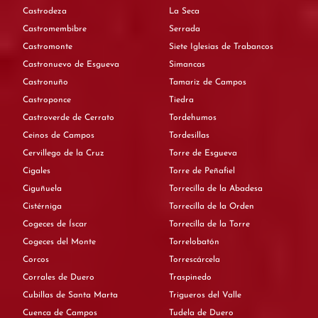
Castrodeza
La Seca
Castromembibre
Serrada
Castromonte
Siete Iglesias de Trabancos
Castronuevo de Esgueva
Simancas
Castronuño
Tamariz de Campos
Castroponce
Tiedra
Castroverde de Cerrato
Tordehumos
Ceinos de Campos
Tordesillas
Cervillego de la Cruz
Torre de Esgueva
Cigales
Torre de Peñafiel
Ciguñuela
Torrecilla de la Abadesa
Cistérniga
Torrecilla de la Orden
Cogeces de Íscar
Torrecilla de la Torre
Cogeces del Monte
Torrelobatón
Corcos
Torrescárcela
Corrales de Duero
Traspinedo
Cubillas de Santa Marta
Trigueros del Valle
Cuenca de Campos
Tudela de Duero