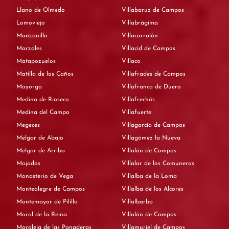
Llano de Olmedo
Villabaruz de Campos
Lomoviejo
Villabrágima
Manzanillo
Villacarralón
Marzales
Villacid de Campos
Matapozuelos
Villaco
Matilla de los Caños
Villafrades de Campos
Mayorga
Villafranca de Duero
Medina de Rioseco
Villafrechós
Medina del Campo
Villafuerte
Megeces
Villagarcía de Campos
Melgar de Abajo
Villagómez la Nueva
Melgar de Arriba
Villalán de Campos
Mojados
Villalar de los Comuneros
Monasterio de Vega
Villalba de la Loma
Montealegre de Campos
Villalba de los Alcores
Montemayor de Pililla
Villalbarba
Moral de la Reina
Villalón de Campos
Moraleja de las Panaderas
Villamuriel de Campos