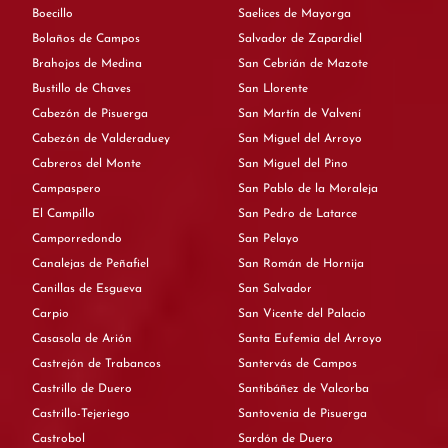
Boecillo
Saelices de Mayorga
Bolaños de Campos
Salvador de Zapardiel
Brahojos de Medina
San Cebrián de Mazote
Bustillo de Chaves
San Llorente
Cabezón de Pisuerga
San Martín de Valvení
Cabezón de Valderaduey
San Miguel del Arroyo
Cabreros del Monte
San Miguel del Pino
Campaspero
San Pablo de la Moraleja
El Campillo
San Pedro de Latarce
Camporredondo
San Pelayo
Canalejas de Peñafiel
San Román de Hornija
Canillas de Esgueva
San Salvador
Carpio
San Vicente del Palacio
Casasola de Arión
Santa Eufemia del Arroyo
Castrejón de Trabancos
Santervás de Campos
Castrillo de Duero
Santibáñez de Valcorba
Castrillo-Tejeriego
Santovenia de Pisuerga
Castrobol
Sardón de Duero