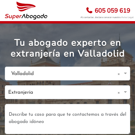
605 059 619
Al contactar, declara conocer nuestro
Aviso Legal
Tu abogado experto en
extranjería en Valladolid
×
Valladolid
×
Extranjería