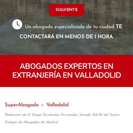
SIGUIENTE
Un abogado especializado de tu ciudad
TE
CONTACTARÁ EN MENOS DE 1 HORA.
ABOGADOS EXPERTOS EN
EXTRANJERÍA EN VALLADOLID
SuperAbogado
>
Valladolid
Redacción de D. Diego Fernández Fernández, letrado 125.741 del Ilustre
Colegio de Abogados de Madrid.