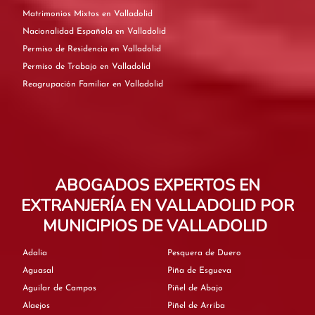
Matrimonios Mixtos en Valladolid
Nacionalidad Española en Valladolid
Permiso de Residencia en Valladolid
Permiso de Trabajo en Valladolid
Reagrupación Familiar en Valladolid
ABOGADOS EXPERTOS EN
EXTRANJERÍA EN VALLADOLID POR
MUNICIPIOS DE VALLADOLID
Adalia
Pesquera de Duero
Aguasal
Piña de Esgueva
Aguilar de Campos
Piñel de Abajo
Alaejos
Piñel de Arriba