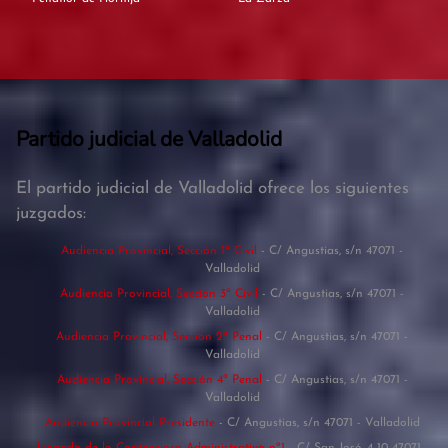
Partido judicial de Valladolid
El partido judicial de Valladolid ofrece los siguientes
juzgados:
Audiencia Provincial, Sección 1ª Civil
- C/ Angustias, s/n 47071 -
Valladolid
Audiencia Provincial, Sección 3ª Civil
- C/ Angustias, s/n 47071 -
Valladolid
Audiencia Provincial, Sección 2ª Penal
- C/ Angustias, s/n 47071 -
Valladolid
Audiencia Provincial, Sección 4ª Penal
- C/ Angustias, s/n 47071 -
Valladolid
Audiencia Provincial Presidente
- C/ Angustias, s/n 47071 - Valladolid
Juzgado de lo Contencioso-Administrativo nº1
- C/ San José, 4-10 47071 -