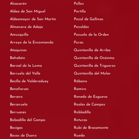
Alcazarén
Pollos
Aldea de San Miguel
Portillo
Aldeamayor de San Martín
Pozal de Gallinas
Almenara de Adaja
Pozaldez
Amusquillo
Pozuelo de la Orden
Arroyo de la Encomienda
Puras
Ataquines
Quintanilla de Arriba
Bahabón
Quintanilla de Onésimo
Barcial de la Loma
Quintanilla de Trigueros
Barruelo del Valle
Quintanilla del Molar
Becilla de Valderaduey
Rábano
Benafarces
Ramiro
Bercero
Renedo de Esgueva
Berceruelo
Roales de Campos
Berrueces
Robladillo
Bobadilla del Campo
Roturas
Bocigas
Rubí de Bracamonte
Bocos de Duero
Rueda