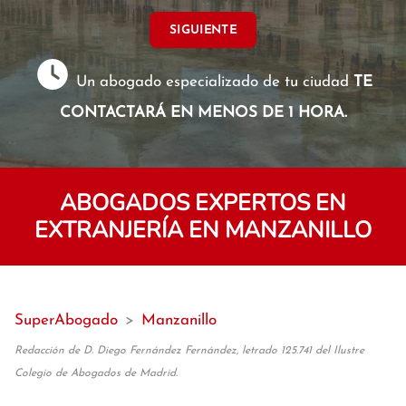
SIGUIENTE
Un abogado especializado de tu ciudad
TE
CONTACTARÁ EN MENOS DE 1 HORA.
ABOGADOS EXPERTOS EN
EXTRANJERÍA EN MANZANILLO
SuperAbogado
>
Manzanillo
Redacción de D. Diego Fernández Fernández, letrado 125.741 del Ilustre
Colegio de Abogados de Madrid.