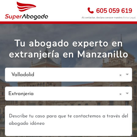
605 059 619
Al contactar, declara conocer nuestro
Aviso Legal
Tu abogado experto en
extranjería en Manzanillo
×
Valladolid
×
Extranjería