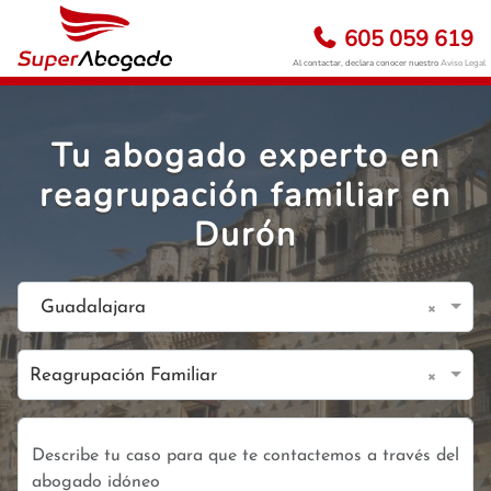
605 059 619
Al contactar, declara conocer nuestro
Aviso Legal
Tu abogado experto en
reagrupación familiar en
Durón
×
Guadalajara
×
Reagrupación Familiar