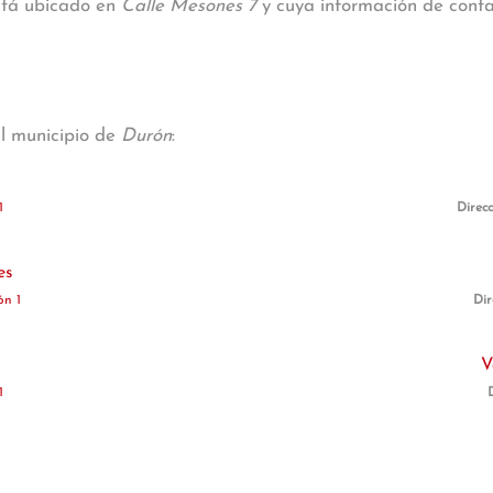
está ubicado en
Calle Mesones 7
y cuya información de contac
al municipio de
Durón
:
1
Direc
es
ón 1
Dir
V
1