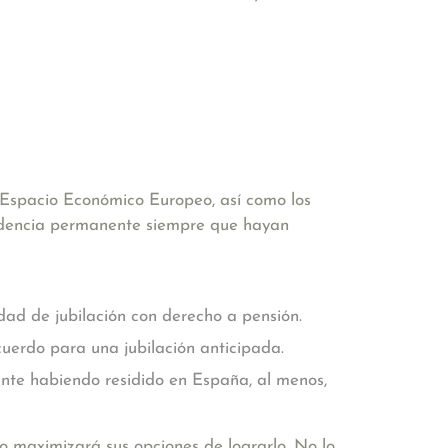
Espacio Económico Europeo, así como los
sidencia permanente siempre que hayan
ad de jubilación con derecho a pensión.
uerdo para una jubilación anticipada.
nte habiendo residido en España, al menos,
o maximizará sus opciones de lograrlo. No lo