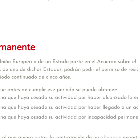
rmanente
nión Europea o de un Estado parte en el Acuerdo sobre el 
s de uno de dichos Estados, podrán pedir el permiso de re
íodo continuado de cinco años.
ue antes de cumplir ese periodo se puede obtener:
ena que haya cesado su actividad por haber alcanzado la ed
ena que haya cesado su actividad por haber llegado a un ac
ena que haya cesado su actividad por incapacidad permane
al que quiera optar, la contratación de un abogado expert