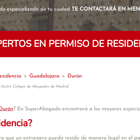
o especializado de tu ciudad
TE CONTACTARÁ EN MENO
ERTOS EN PERMISO DE RESIDE
esidencia
>
Guadalajara
>
Durón
 Ilustre Colegio de Abogados de Madrid.
Durón
? En SuperAbogado encontrará a los mayores especial
idencia?
a que un extranjero pueda residir de manera legal en el pa