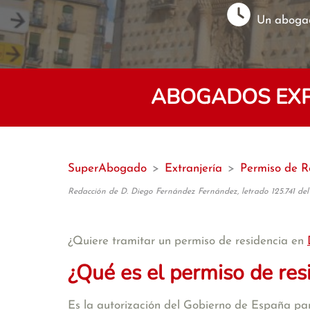
Un abogad
ABOGADOS EXP
SuperAbogado
>
Extranjería
>
Permiso de R
Redacción de D. Diego Fernández Fernández, letrado 125.741 del
¿Quiere tramitar un permiso de residencia en
¿Qué es el permiso de res
Es la autorización del Gobierno de España par