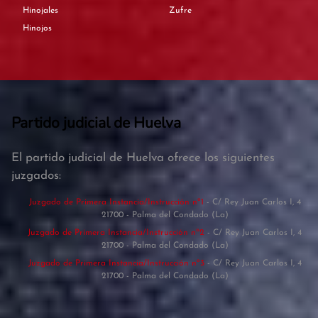
Hinojales
Zufre
Hinojos
Partido judicial de Huelva
El partido judicial de Huelva ofrece los siguientes
juzgados:
Juzgado de Primera Instancia/Instrucción nº1
- C/ Rey Juan Carlos I, 4
21700 - Palma del Condado (La)
Juzgado de Primera Instancia/Instrucción nº2
- C/ Rey Juan Carlos I, 4
21700 - Palma del Condado (La)
Juzgado de Primera Instancia/Instrucción nº3
- C/ Rey Juan Carlos I, 4
21700 - Palma del Condado (La)