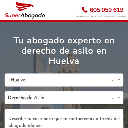
605 059 619
Al contactar, declara conocer nuestro
Aviso Legal
Tu abogado experto en
derecho de asilo en
Huelva
×
Huelva
×
Derecho de Asilo