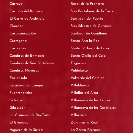
Cartaya
Rosal de la Frontera
Castaño del Robledo
San Bartolomé de la Torre
El Cerro de Andévalo
San Juan del Puerto
Chucena
San Silvestre de Guzmán
Corteconcepción
Sanlúcar de Guadiana
Cortegana
Santa Ana la Real
Cortelazor
Santa Bárbara de Casa
Cumbres de Enmedio
Santa Olalla del Cala
Cumbres de San Bartolomé
Trigueros
Cumbres Mayores
Valdelarco
Encinasola
Valverde del Camino
Escacena del Campo
Villablanca
Fuenteheridos
Villalba del Alcor
Galaroza
Villanueva de las Cruces
Gibraleón
Villanueva de los Castillejos
La Granada de Río-Tinto
Villarrasa
El Granado
Zalamea la Real
Higuera de la Sierra
La Zarza-Perrunal