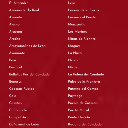
El Almendro
Lepe
Almonaster la Real
Linares de la Sierra
Almonte
Lucena del Puerto
Alosno
Manzanilla
Aracena
Los Marines
Aroche
Minas de Riotinto
Arroyomolinos de León
Moguer
Ayamonte
La Nava
Beas
Nerva
Berrocal
Niebla
Bollullos Par del Condado
La Palma del Condado
Bonares
Palos de la Frontera
Cabezas Rubias
Paterna del Campo
Cala
Paymogo
Calañas
Puebla de Guzmán
El Campillo
Puerto Moral
Campofrío
Punta Umbría
Cañaveral de León
Rociana del Condado