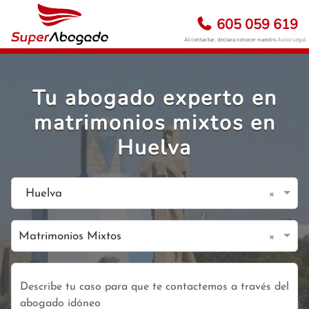
605 059 619
Al contactar, declara conocer nuestro
Aviso Legal
Tu abogado experto en
matrimonios mixtos en
Huelva
×
Huelva
×
Matrimonios Mixtos