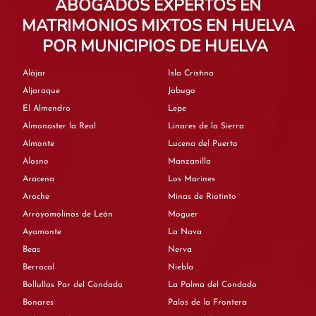
ABOGADOS EXPERTOS EN
MATRIMONIOS MIXTOS EN HUELVA
POR MUNICIPIOS DE HUELVA
Alájar
Isla Cristina
Aljaraque
Jabugo
El Almendro
Lepe
Almonaster la Real
Linares de la Sierra
Almonte
Lucena del Puerto
Alosno
Manzanilla
Aracena
Los Marines
Aroche
Minas de Riotinto
Arroyomolinos de León
Moguer
Ayamonte
La Nava
Beas
Nerva
Berrocal
Niebla
Bollullos Par del Condado
La Palma del Condado
Bonares
Palos de la Frontera