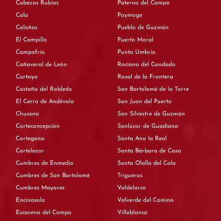
Cabezas Rubias
Paterna del Campo
Cala
Paymogo
Calañas
Puebla de Guzmán
El Campillo
Puerto Moral
Campofrío
Punta Umbría
Cañaveral de León
Rociana del Condado
Cartaya
Rosal de la Frontera
Castaño del Robledo
San Bartolomé de la Torre
El Cerro de Andévalo
San Juan del Puerto
Chucena
San Silvestre de Guzmán
Corteconcepción
Sanlúcar de Guadiana
Cortegana
Santa Ana la Real
Cortelazor
Santa Bárbara de Casa
Cumbres de Enmedio
Santa Olalla del Cala
Cumbres de San Bartolomé
Trigueros
Cumbres Mayores
Valdelarco
Encinasola
Valverde del Camino
Escacena del Campo
Villablanca