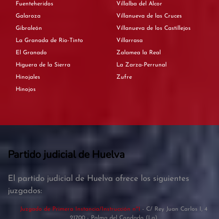
Fuenteheridos
Villalba del Alcor
Galaroza
Villanueva de las Cruces
Gibraleón
Villanueva de los Castillejos
La Granada de Río-Tinto
Villarrasa
El Granado
Zalamea la Real
Higuera de la Sierra
La Zarza-Perrunal
Hinojales
Zufre
Hinojos
Partido judicial de Huelva
El partido judicial de Huelva ofrece los siguientes
juzgados:
Juzgado de Primera Instancia/Instrucción nº1
- C/ Rey Juan Carlos I, 4
21700 - Palma del Condado (La)