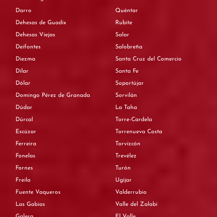
Darro
Quéntar
Dehesas de Guadix
Rubite
Dehesas Viejas
Salar
Deifontes
Salobreña
Diezma
Santa Cruz del Comercio
Dílar
Santa Fe
Dólar
Soportújar
Domingo Pérez de Granada
Sorvilán
Dúdar
La Taha
Dúrcal
Torre-Cardela
Escúzar
Torrenueva Costa
Ferreira
Torvizcón
Fonelas
Trevélez
Fornes
Turón
Freila
Ugíjar
Fuente Vaqueros
Valderrubio
Las Gabias
Valle del Zalabí
Galera
El Valle