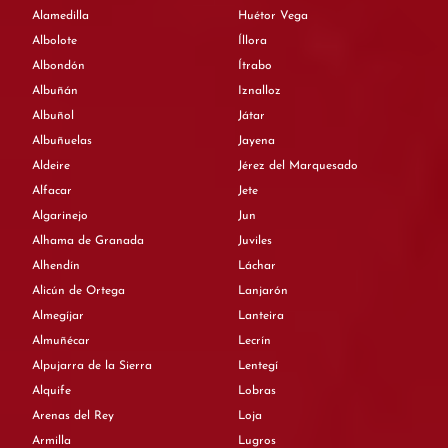
Alamedilla
Huétor Vega
Albolote
Íllora
Albondón
Ítrabo
Albuñán
Iznalloz
Albuñol
Játar
Albuñuelas
Jayena
Aldeire
Jérez del Marquesado
Alfacar
Jete
Algarinejo
Jun
Alhama de Granada
Juviles
Alhendín
Láchar
Alicún de Ortega
Lanjarón
Almegíjar
Lanteira
Almuñécar
Lecrín
Alpujarra de la Sierra
Lentegí
Alquife
Lobras
Arenas del Rey
Loja
Armilla
Lugros