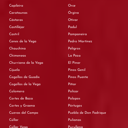
Capileira
Orce
Carataunas
Órgiva
Cástaras
Otívar
Castilléjar
Padul
Castril
Pampaneira
Cenes de la Vega
Pedro Martínez
Chauchina
Peligros
Chimeneas
La Peza
Churriana de la Vega
El Pinar
Cijuela
Pinos Genil
Cogollos de Guadix
Pinos Puente
Cogollos de la Vega
Píñar
Colomera
Polícar
Cortes de Baza
Polopos
Cortes y Graena
Pórtugos
Cuevas del Campo
Puebla de Don Fadrique
Cúllar
Pulianas
Cúllar Vega
Purullena