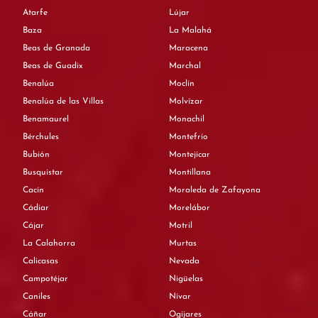
Atarfe
Lújar
Baza
La Malahá
Beas de Granada
Maracena
Beas de Guadix
Marchal
Benalúa
Moclín
Benalúa de las Villas
Molvízar
Benamaurel
Monachil
Bérchules
Montefrío
Bubión
Montejícar
Busquístar
Montillana
Cacín
Moraleda de Zafayona
Cádiar
Morelábor
Cájar
Motril
La Calahorra
Murtas
Calicasas
Nevada
Campotéjar
Nigüelas
Caniles
Nívar
Cáñar
Ogíjares