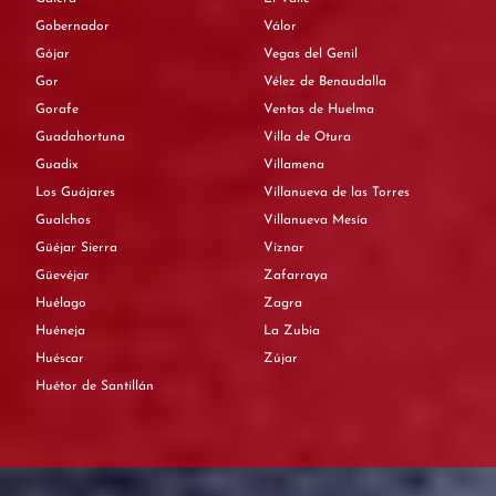
Gobernador
Válor
Gójar
Vegas del Genil
Gor
Vélez de Benaudalla
Gorafe
Ventas de Huelma
Guadahortuna
Villa de Otura
Guadix
Villamena
Los Guájares
Villanueva de las Torres
Gualchos
Villanueva Mesía
Güéjar Sierra
Víznar
Güevéjar
Zafarraya
Huélago
Zagra
Huéneja
La Zubia
Huéscar
Zújar
Huétor de Santillán