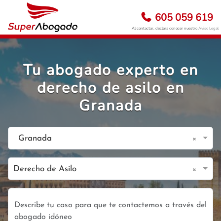
605 059 619
Al contactar, declara conocer nuestro
Aviso Legal
Tu abogado experto en
derecho de asilo en
Granada
×
Granada
×
Derecho de Asilo