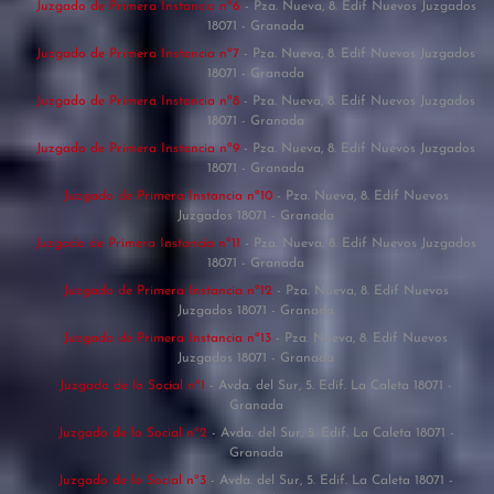
Juzgado de Primera Instancia nº6
- Pza. Nueva, 8. Edif Nuevos Juzgados
18071 - Granada
Juzgado de Primera Instancia nº7
- Pza. Nueva, 8. Edif Nuevos Juzgados
18071 - Granada
Juzgado de Primera Instancia nº8
- Pza. Nueva, 8. Edif Nuevos Juzgados
18071 - Granada
Juzgado de Primera Instancia nº9
- Pza. Nueva, 8. Edif Nuevos Juzgados
18071 - Granada
Juzgado de Primera Instancia nº10
- Pza. Nueva, 8. Edif Nuevos
Juzgados 18071 - Granada
Juzgado de Primera Instancia nº11
- Pza. Nueva, 8. Edif Nuevos Juzgados
18071 - Granada
Juzgado de Primera Instancia nº12
- Pza. Nueva, 8. Edif Nuevos
Juzgados 18071 - Granada
Juzgado de Primera Instancia nº13
- Pza. Nueva, 8. Edif Nuevos
Juzgados 18071 - Granada
Juzgado de lo Social nº1
- Avda. del Sur, 5. Edif. La Caleta 18071 -
Granada
Juzgado de lo Social nº2
- Avda. del Sur, 5. Edif. La Caleta 18071 -
Granada
Juzgado de lo Social nº3
- Avda. del Sur, 5. Edif. La Caleta 18071 -