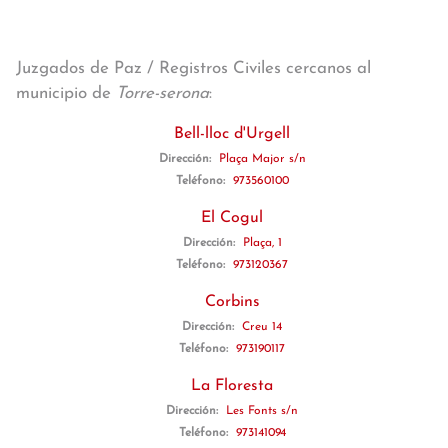
Juzgados de Paz / Registros Civiles cercanos al
municipio de
Torre-serona
:
Bell-lloc d'Urgell
Dirección:
Plaça Major s/n
Teléfono:
973560100
El Cogul
Dirección:
Plaça, 1
Teléfono:
973120367
Corbins
Dirección:
Creu 14
Teléfono:
973190117
La Floresta
Dirección:
Les Fonts s/n
Teléfono:
973141094