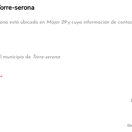
Torre-serona
erona está ubicado en
Major 29
y cuya información de contact
al municipio de
Torre-serona
:
/n
Di