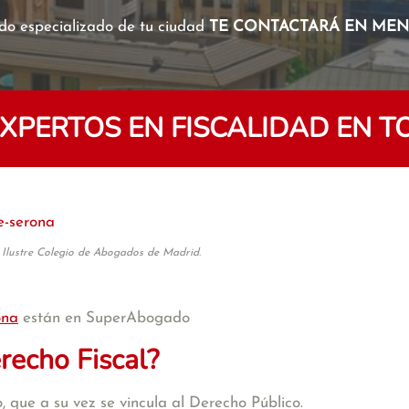
o especializado de tu ciudad
TE CONTACTARÁ EN MENO
PERTOS EN FISCALIDAD EN 
e-serona
 Ilustre Colegio de Abogados de Madrid.
ona
están en SuperAbogado
recho Fiscal?
 que a su vez se vincula al Derecho Público.