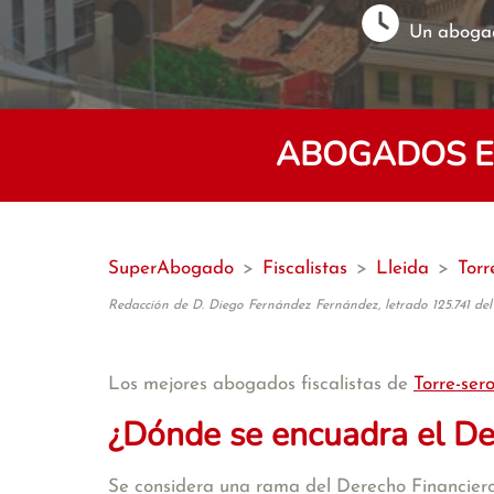
Un abogad
ABOGADOS EX
SuperAbogado
>
Fiscalistas
>
Lleida
>
Torr
Redacción de D. Diego Fernández Fernández, letrado 125.741 del
Los mejores abogados fiscalistas de
Torre-ser
¿Dónde se encuadra el De
Se considera una rama del Derecho Financiero,