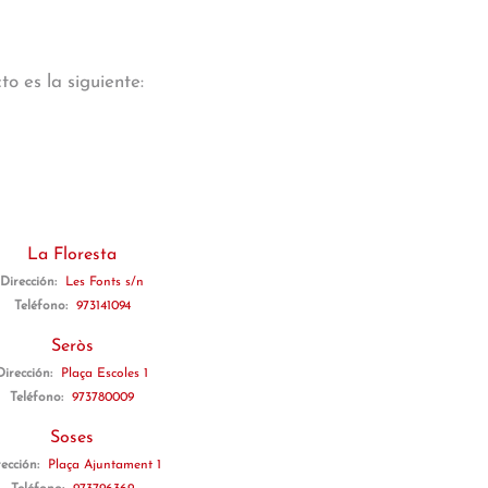
o es la siguiente:
La Floresta
Dirección:
Les Fonts s/n
Teléfono:
973141094
Seròs
Dirección:
Plaça Escoles 1
Teléfono:
973780009
Soses
rección:
Plaça Ajuntament 1