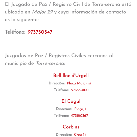
El Juzgado de Paz / Registro Civil de Torre-serona está
ubicado en
Major 29
y cuya información de contacto
es la siguiente:
Teléfono:
973750347
Juzgados de Paz / Registros Civiles cercanos al
municipio de
Torre-serona
:
Bell-lloc d'Urgell
Dirección:
Plaça Major s/n
Teléfono:
973560100
El Cogul
Dirección:
Plaça, 1
Teléfono:
973120367
Corbins
Dirección:
Creu 14