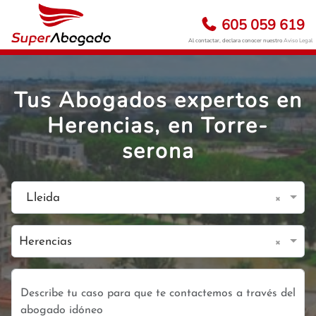
605 059 619
Al contactar, declara conocer nuestro
Aviso Legal
Tus Abogados expertos en
Herencias, en Torre-
serona
×
Lleida
×
Herencias