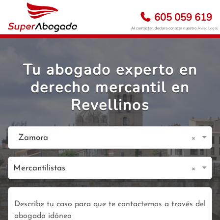
605 059 619
Al contactar, declara conocer nuestro
Aviso Legal
Tu abogado experto en
derecho mercantil en
Revellinos
×
Zamora
×
Mercantilistas