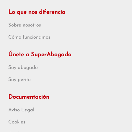
Lo que nos diferencia
Sobre nosotros
Cómo funcionamos
Únete a SuperAbogado
Soy abogado
Soy perito
Documentación
Aviso Legal
Cookies