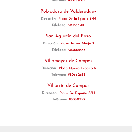
Teléfono:
980669032
Pobladura de Valderaduey
Dirección:
Plaza De la Iglesia S/N
Teléfono:
980583300
San Agustín del Pozo
Dirección:
Plaza Torres Abajo 2
Teléfono:
980665573
Villamayor de Campos
Dirección:
Plaza Nueva España 8
Teléfono:
980662635
Villarrín de Campos
Dirección:
Plaza De España S/N
Teléfono:
980580110