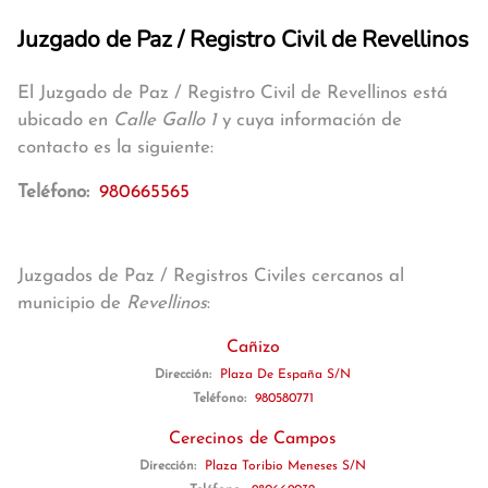
Juzgado de Paz / Registro Civil de Revellinos
El Juzgado de Paz / Registro Civil de Revellinos está
ubicado en
Calle Gallo 1
y cuya información de
contacto es la siguiente:
Teléfono:
980665565
Juzgados de Paz / Registros Civiles cercanos al
municipio de
Revellinos
:
Cañizo
Dirección:
Plaza De España S/N
Teléfono:
980580771
Cerecinos de Campos
Dirección:
Plaza Toribio Meneses S/N