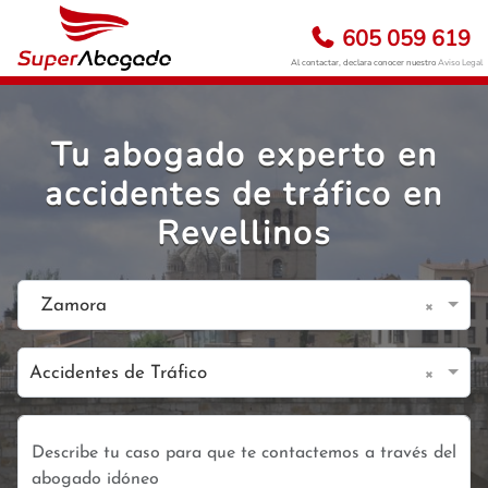
605 059 619
Al contactar, declara conocer nuestro
Aviso Legal
Tu abogado experto en
accidentes de tráfico en
Revellinos
×
Zamora
×
Accidentes de Tráfico