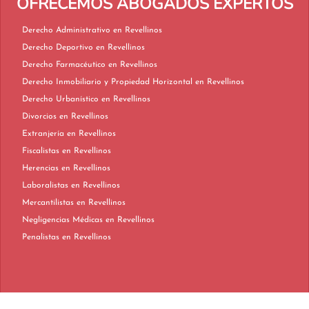
OFRECEMOS ABOGADOS EXPERTOS
Derecho Administrativo en Revellinos
Derecho Deportivo en Revellinos
Derecho Farmacéutico en Revellinos
Derecho Inmobiliario y Propiedad Horizontal en Revellinos
Derecho Urbanístico en Revellinos
Divorcios en Revellinos
Extranjería en Revellinos
Fiscalistas en Revellinos
Herencias en Revellinos
Laboralistas en Revellinos
Mercantilistas en Revellinos
Negligencias Médicas en Revellinos
Penalistas en Revellinos