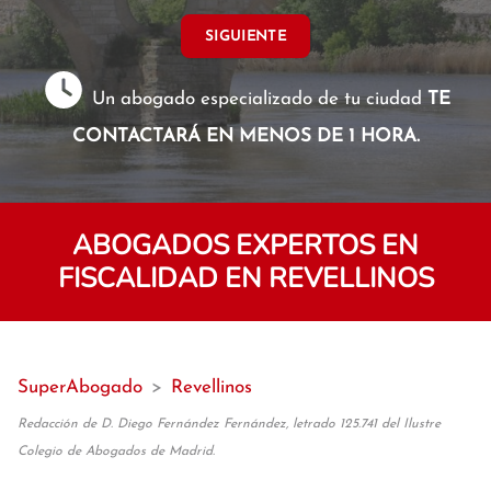
SIGUIENTE
Un abogado especializado de tu ciudad
TE
CONTACTARÁ EN MENOS DE 1 HORA.
ABOGADOS EXPERTOS EN
FISCALIDAD EN REVELLINOS
SuperAbogado
>
Revellinos
Redacción de D. Diego Fernández Fernández, letrado 125.741 del Ilustre
Colegio de Abogados de Madrid.