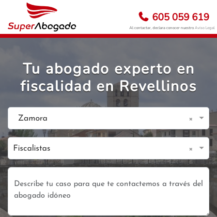
605 059 619
Al contactar, declara conocer nuestro
Aviso Legal
Tu abogado experto en
fiscalidad en Revellinos
×
Zamora
×
Fiscalistas