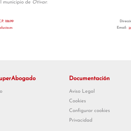
al municipio de
Otívar
:
.P. 18699
Direcci
lucia.es
Email:
j
SuperAbogado
Documentación
o
Aviso Legal
Cookies
Configurar cookies
Privacidad