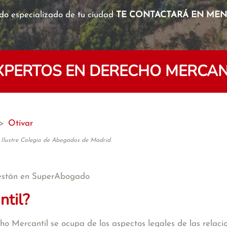
o especializado de tu ciudad
TE CONTACTARÁ EN MENO
PERTOS EN DERECHO MERCANT
>
Otívar
 Ilustre Colegio de Abogados de Madrid.
stán en SuperAbogado
ntil?
 Mercantil se ocupa de los aspectos legales de las relacion