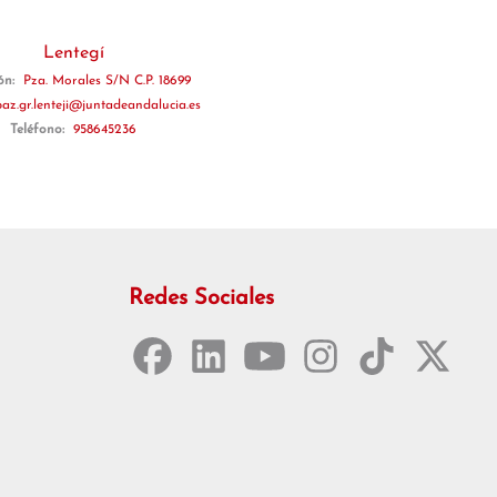
Lentegí
ón:
Pza. Morales S/N C.P. 18699
paz.gr.lenteji@juntadeandalucia.es
Teléfono:
958645236
Redes Sociales