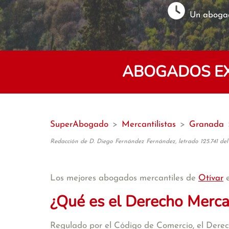
Un abogad
ABOGADOS EX
SuperAbogado
>
Mercantilistas
>
Granada
Redacción de D. Diego Fernández Fernández, letrado 125.741 del
Los mejores abogados mercantiles de
Otívar
e
¿Qué es el Derecho Merca
Regulado por el Código de Comercio, el Derecho