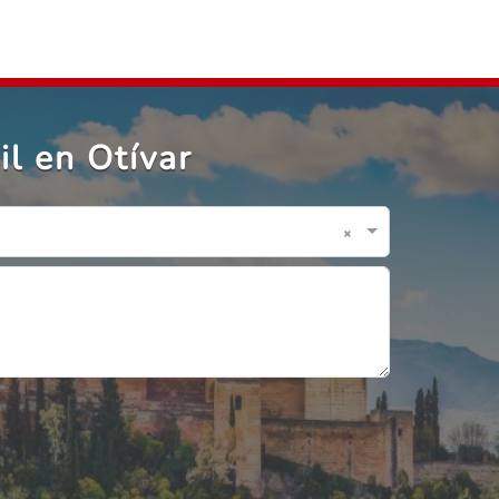
l en Otívar
×