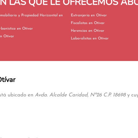
EN LAS QUE LE OFRECEMOS A
mobiliario y Propiedad Horizontal en
Extranjería en Otívar
Fiscalistas en Otívar
Derecho Urbanístico en Otívar
Herencias en Otívar
vorcios en Otívar
Laboralistas en Otívar
Otívar
está ubicado en
Avda. Alcalde Caridad, Nº26 C.P. 18698
y cuy