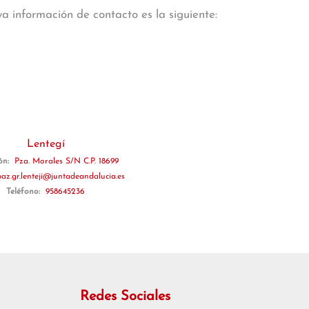
a información de contacto es la siguiente:
Lentegí
ón:
Pza. Morales S/N C.P. 18699
paz.gr.lenteji@juntadeandalucia.es
Teléfono:
958645236
Redes Sociales