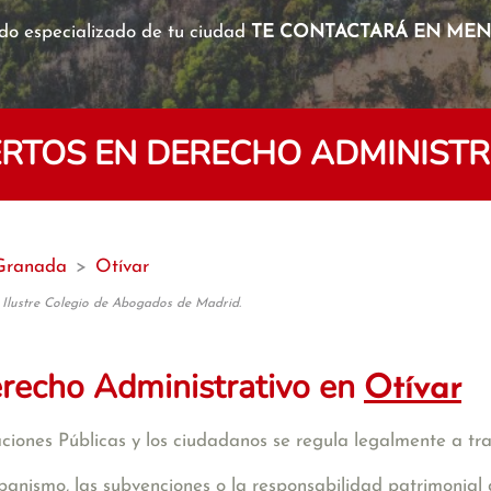
o especializado de tu ciudad
TE CONTACTARÁ EN MENO
TOS EN DERECHO ADMINISTR
Granada
>
Otívar
 Ilustre Colegio de Abogados de Madrid.
recho Administrativo en
Otívar
raciones Públicas y los ciudadanos se regula legalmente a tr
banismo, las subvenciones o la responsabilidad patrimonial 