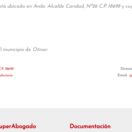
está ubicado en
Avda. Alcalde Caridad, Nº26 C.P. 18698
y cuy
al municipio de
Otívar
:
.P. 18699
Direcci
lucia.es
Email:
j
SuperAbogado
Documentación