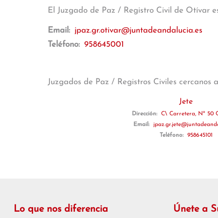
El Juzgado de Paz / Registro Civil de Otívar 
Email:
jpaz.gr.otivar@juntadeandalucia.es
Teléfono:
958645001
Juzgados de Paz / Registros Civiles cercanos 
Jete
Dirección:
C\ Carretera, Nº 50 C
Email:
jpaz.gr.jete@juntadeanda
Teléfono:
958645101
Lo que nos diferencia
Únete a 