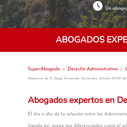
Un abogad
ABOGADOS EXPER
SuperAbogado
>
Derecho Administrativo
>
Redacción de D. Diego Fernández Fernández, letrado 125.741 del
Abogados expertos en De
El día a día de la relación entre las Administ
Siendo así, áreas tan diferenciadas como el ur