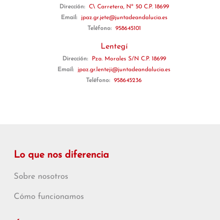
Dirección:
C\ Carretera, Nº 50 C.P. 18699
Email:
jpaz.gr.jete@juntadeandalucia.es
Teléfono:
958645101
Lentegí
Dirección:
Pza. Morales S/N C.P. 18699
Email:
jpaz.gr.lenteji@juntadeandalucia.es
Teléfono:
958645236
Lo que nos diferencia
Sobre nosotros
Cómo funcionamos