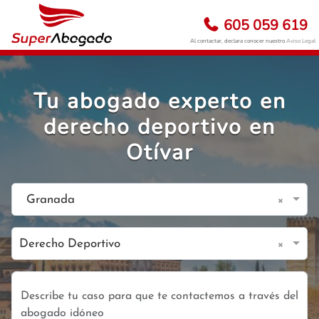
605 059 619
Al contactar, declara conocer nuestro
Aviso Legal
Tu abogado experto en
derecho deportivo en
Otívar
×
Granada
×
Derecho Deportivo