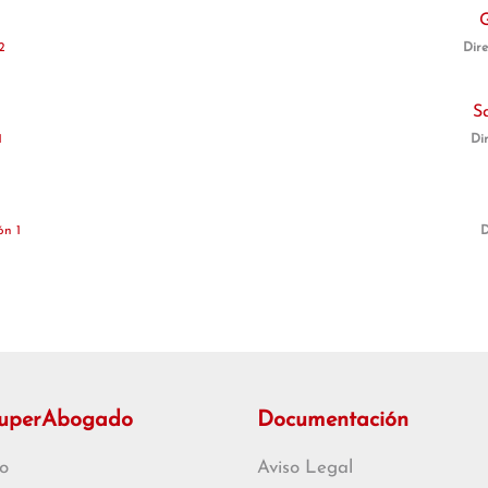
G
2
Dire
S
1
Di
ón 1
D
SuperAbogado
Documentación
o
Aviso Legal