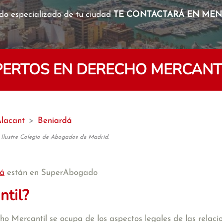
o especializado de tu ciudad
TE CONTACTARÁ EN MENO
ERTOS EN DERECHO MERCANTI
Alacant
>
Beniardá
 Ilustre Colegio de Abogados de Madrid.
dá
están en SuperAbogado
ntil?
 Mercantil se ocupa de los aspectos legales de las relacion