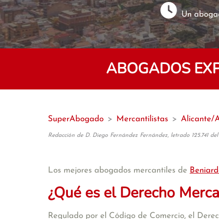
Un abogad
ABOGADOS EXP
SuperAbogado
>
Mercantilistas
>
Alicante/
Redacción de D. Diego Fernández Fernández, letrado 125.741 del
Los mejores abogados mercantiles de
Beniar
¿Qué es el Derecho Merca
Regulado por el Código de Comercio, el Derecho