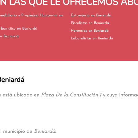
EN LAS QUE LE OFRECEMOS A
mobiliario y Propiedad Horizontal en
Extranjería en Beniardá
Fiscalistas en Beniardá
Derecho Urbanístico en Beniardá
Herencias en Beniardá
ivorcios en Beniardá
Laboralistas en Beniardá
Beniardá
dá está ubicado en
Plaza De la Constitución 1
y cuya informac
al municipio de
Beniardá
: