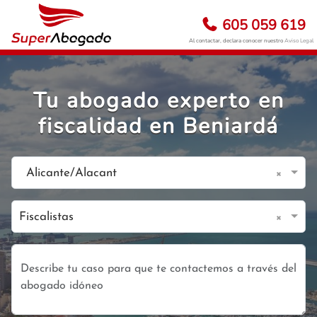
605 059 619
Al contactar, declara conocer nuestro
Aviso Legal
Tu abogado experto en
fiscalidad en Beniardá
×
Alicante/Alacant
×
Fiscalistas