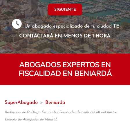
SIGUIENTE
Un abogado especializado de tu ciudad
TE
CONTACTARÁ EN MENOS DE 1 HORA.
ABOGADOS EXPERTOS EN
FISCALIDAD EN BENIARDÁ
SuperAbogado
>
Beniardá
Redacción de D. Diego Fernández Fernández, letrado 125.741 del Ilustre
Colegio de Abogados de Madrid.