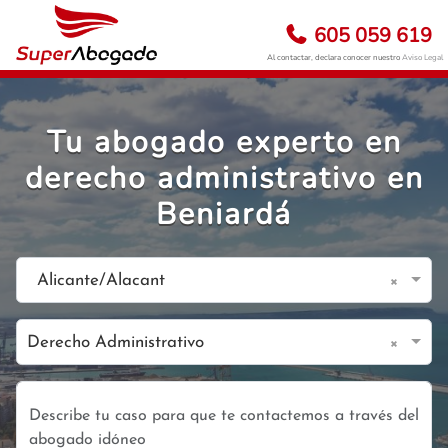
605 059 619
Al contactar, declara conocer nuestro
Aviso Legal
Tu abogado experto en
derecho administrativo en
Beniardá
×
Alicante/Alacant
×
Derecho Administrativo