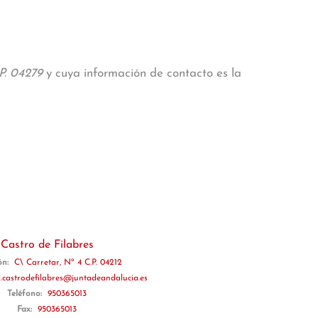
P. 04279
y cuya información de contacto es la
Castro de Filabres
ón:
C\ Carretar, Nº 4 C.P. 04212
l.castrodefilabres@juntadeandalucia.es
Teléfono:
950365013
Fax:
950365013