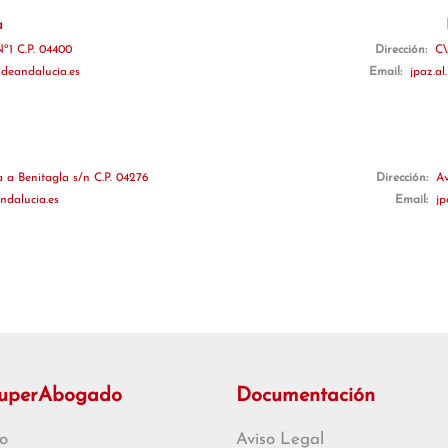
a
º1 C.P. 04400
Dirección:
C\
deandalucia.es
Email:
jpaz.a
a a Benitagla s/n C.P. 04276
Dirección:
Av
ndalucia.es
Email:
jp
SuperAbogado
Documentación
o
Aviso Legal