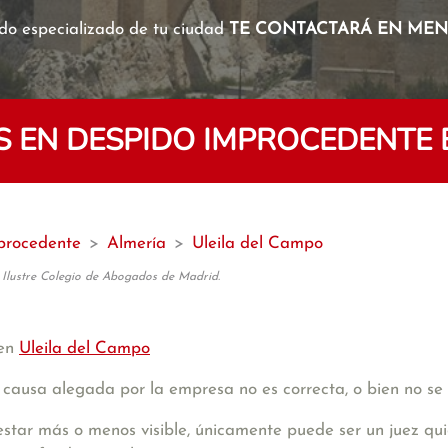
o especializado de tu ciudad
TE CONTACTARÁ EN MENO
 EN DESPIDO IMPROCEDENTE E
procedente
>
Almería
>
Uleila del Campo
 Ilustre Colegio de Abogados de Madrid.
 en
Uleila del Campo
 causa alegada por la empresa no es correcta, o bien no s
tar más o menos visible, únicamente puede ser un juez quie