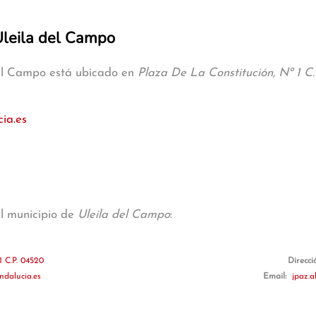
 Uleila del Campo
 del Campo está ubicado en
Plaza De La Constitución, Nº 1 C.
ia.es
al municipio de
Uleila del Campo
:
1 C.P. 04520
Direcci
ndalucia.es
Email:
jpaz.a