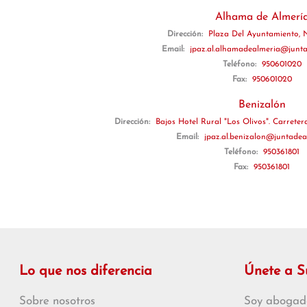
Alhama de Almerí
Dirección:
Plaza Del Ayuntamiento, N
Email:
jpaz.al.alhamadealmeria@junta
Teléfono:
950601020
Fax:
950601020
Benizalón
Dirección:
Bajos Hotel Rural "Los Olivos". Carreter
Email:
jpaz.al.benizalon@juntadea
Teléfono:
950361801
Fax:
950361801
Lo que nos diferencia
Únete a 
Sobre nosotros
Soy abogad