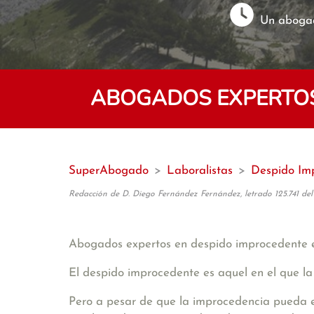
Un abogad
ABOGADOS EXPERTOS
SuperAbogado
>
Laboralistas
>
Despido Im
Redacción de D. Diego Fernández Fernández, letrado 125.741 del
Abogados expertos en despido improcedente
El despido improcedente es aquel en el que la
Pero a pesar de que la improcedencia pueda es