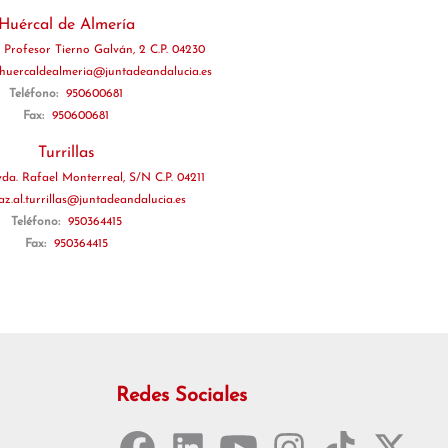
Huércal de Almería
 Profesor Tierno Galván, 2 C.P. 04230
l.huercaldealmeria@juntadeandalucia.es
Teléfono:
950600681
Fax:
950600681
Turrillas
da. Rafael Monterreal, S/N C.P. 04211
az.al.turrillas@juntadeandalucia.es
Teléfono:
950364415
Fax:
950364415
Redes Sociales