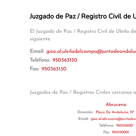
Juzgado de Paz / Registro Civil de
El Juzgado de Paz / Registro Civil de Uleila
siguiente:
Email:
jpaz.al.uleiladelcampo@juntadeandaluc
Teléfono:
950363130
Fax:
950363130
Juzgados de Paz / Registros Civiles cercanos 
Abrucena
Dirección:
Plaza De Andalucía, Nº 
Email:
jpaz.al.abrucena@juntadea
Teléfono:
950350001
Fax:
950350001