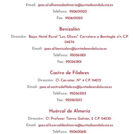
Email:
jpaz.al.alhamadealmeria@juntadeandalucia.es
Teléfono:
950601020
Fax:
950601020
Benizalón
Dirección:
Bajos Hotel Rural "Los Olivos". Carretera a Benitagla s/n C.P.
04276
Email:
jpaz.al.benizalon@juntadeandalucia.es
Teléfono:
950361801
Fax:
950361801
Castro de Filabres
Dirección:
C\ Carretar, Nº 4 C.P. 04212
Email:
jpaz.al.castrodefilabres@juntadeandalucia.es
Teléfono:
950365013
Fax:
950365013
Huércal de Almería
Dirección:
C\ Profesor Tierno Galván, 2 C.P. 04230
Email:
jpaz.al.huercaldealmeria@juntadeandalucia.es
Teléfono:
950600681