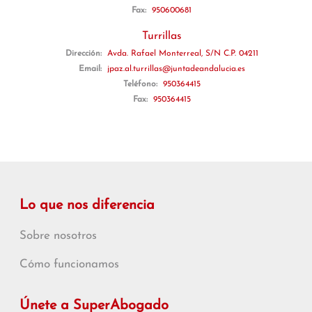
Fax:
950600681
Turrillas
Dirección:
Avda. Rafael Monterreal, S/N C.P. 04211
Email:
jpaz.al.turrillas@juntadeandalucia.es
Teléfono:
950364415
Fax:
950364415
Lo que nos diferencia
Sobre nosotros
Cómo funcionamos
Únete a SuperAbogado