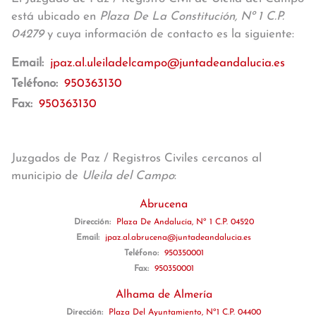
está ubicado en
Plaza De La Constitución, Nº 1 C.P.
04279
y cuya información de contacto es la siguiente:
Email:
jpaz.al.uleiladelcampo@juntadeandalucia.es
Teléfono:
950363130
Fax:
950363130
Juzgados de Paz / Registros Civiles cercanos al
municipio de
Uleila del Campo
:
Abrucena
Dirección:
Plaza De Andalucía, Nº 1 C.P. 04520
Email:
jpaz.al.abrucena@juntadeandalucia.es
Teléfono:
950350001
Fax:
950350001
Alhama de Almería
Dirección:
Plaza Del Ayuntamiento, Nº1 C.P. 04400