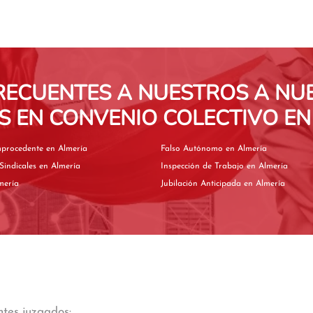
RECUENTES A NUESTROS A N
S EN CONVENIO COLECTIVO EN
Despido Improcedente en Almería
Falso Autónomo en Almería
Elecciones Sindicales en Almería
Inspección de Trabajo en Almería
Almería
Jubilación Anticipada en Almería
ntes juzgados: