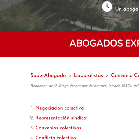
Un abogad
ABOGADOS EXP
SuperAbogado
>
Laboralistas
>
Convenio Co
Redacción de D. Diego Fernández Fernández, letrado 125.741 del
Negociación colectiva
Representación sindical
Convenios colectivos
Conflicto colectivo