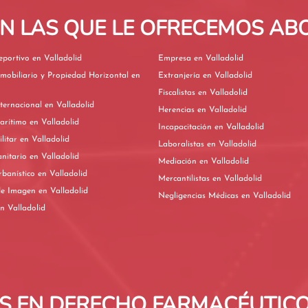
EN LAS QUE LE OFRECEMOS A
Derecho Deportivo en Valladolid
Empresa en Valladolid
mobiliario y Propiedad Horizontal en
Extranjería en Valladolid
Fiscalistas en Valladolid
Derecho Internacional en Valladolid
Herencias en Valladolid
Derecho Marítimo en Valladolid
Incapacitación en Valladolid
Derecho Militar en Valladolid
Laboralistas en Valladolid
Derecho Sanitario en Valladolid
Mediación en Valladolid
Derecho Urbanístico en Valladolid
Mercantilistas en Valladolid
Derechos de Imagen en Valladolid
Negligencias Médicas en Valladolid
ivorcios en Valladolid
 EN DERECHO FARMACÉUTICO