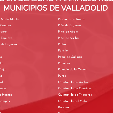
MUNICIPIOS DE VALLADOLID
e Santa Marta
Pesquera de Duero
 Campos
Piña de Esgueva
Duero
Piñel de Abajo
e Esgueva
Piñel de Arriba
s de Esgueva
Pollos
Portillo
za
Pozal de Gallinas
lo
Pozaldez
Viejo
Pozuelo de la Orden
ña
Puras
Sol
Quintanilla de Arriba
medo
Quintanilla de Onésimo
e Hornija
Quintanilla de Trigueros
Campos
Quintanilla del Molar
Rábano