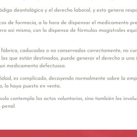
ódigo deontológico y el derecho laboral, y esto genera
respo
nicos de farmacia, a la hora de dispensar el medicamento pr
, pero así mismo, con la dispensa de fórmulas magistrales e
fábrica, caducados o no conservados correctamente,
no cum
as que están destinados, puede generar el derecho a una i
e un medicamento defectuoso.
lidad, es complicado, decayendo normalmente sobre la empr
o, lo haya puesto en venta.
olo contempla los actos voluntarios, sino también los involu
o penal
.