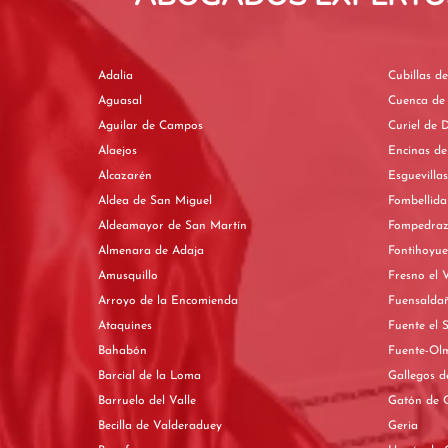
Adalia
Cubillas d
Aguasal
Cuenca de
Aguilar de Campos
Curiel de 
Alaejos
Encinas d
Alcazarén
Esguevilla
Aldea de San Miguel
Fombellida
Aldeamayor de San Martín
Fompedra
Almenara de Adaja
Fontihoyue
Amusquillo
Fresno el 
Arroyo de la Encomienda
Fuensalda
Ataquines
Fuente el 
Bahabón
Fuente-Ol
Barcial de la Loma
Gallegos d
Barruelo del Valle
Gatón de 
Becilla de Valderaduey
Geria