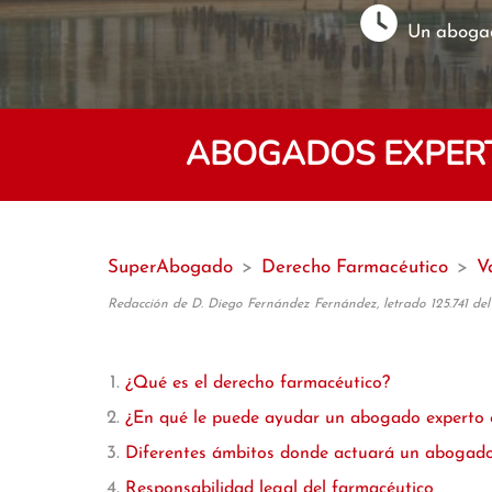
Un abogad
ABOGADOS EXPERT
SuperAbogado
>
Derecho Farmacéutico
>
V
Redacción de D. Diego Fernández Fernández, letrado 125.741 del
¿Qué es el derecho farmacéutico?
¿En qué le puede ayudar un abogado experto 
Diferentes ámbitos donde actuará un abogado
Responsabilidad legal del farmacéutico