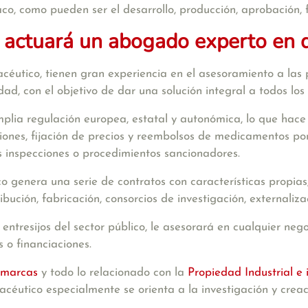
co, como pueden ser el desarrollo, producción, aprobación, 
 actuará un abogado experto en 
utico, tienen gran experiencia en el asesoramiento a las p
d, con el objetivo de dar una solución integral a todos los c
plia regulación europea, estatal y autonómica, lo que hace
aciones, fijación de precios y reembolsos de medicamentos p
es inspecciones o procedimientos sancionadores.
o genera una serie de contratos con características propias, 
ibución, fabricación, consorcios de investigación, externalizac
entresijos del
sector público
, le asesorará en cualquier neg
 o financiaciones.
 marcas
y todo lo relacionado con la
Propiedad Industrial e 
macéutico especialmente se orienta a la investigación y cre