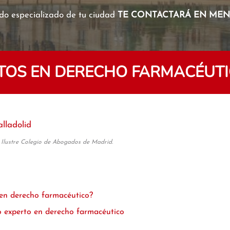
o especializado de tu ciudad
TE CONTACTARÁ EN MENO
OS EN DERECHO FARMACÉUTI
alladolid
 Ilustre Colegio de Abogados de Madrid.
en derecho farmacéutico?
 experto en derecho farmacéutico