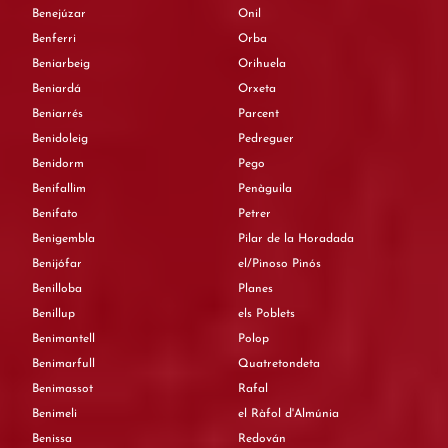
Benejúzar
Onil
Benferri
Orba
Beniarbeig
Orihuela
Beniardá
Orxeta
Beniarrés
Parcent
Benidoleig
Pedreguer
Benidorm
Pego
Benifallim
Penàguila
Benifato
Petrer
Benigembla
Pilar de la Horadada
Benijófar
el/Pinoso Pinós
Benilloba
Planes
Benillup
els Poblets
Benimantell
Polop
Benimarfull
Quatretondeta
Benimassot
Rafal
Benimeli
el Ràfol d'Almúnia
Benissa
Redován