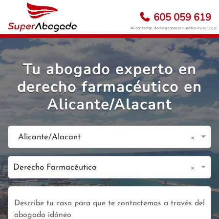
605 059 619
Al contactar, declara conocer nuestro
Aviso Legal
Tu abogado experto en
derecho farmacéutico en
Alicante/Alacant
×
Alicante/Alacant
×
Derecho Farmacéutico