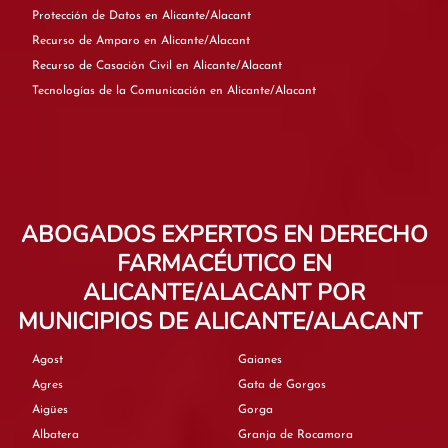
Protección de Datos en Alicante/Alacant
Recurso de Amparo en Alicante/Alacant
Recurso de Casación Civil en Alicante/Alacant
Tecnologías de la Comunicación en Alicante/Alacant
ABOGADOS EXPERTOS EN DERECHO
FARMACÉUTICO EN
ALICANTE/ALACANT POR
MUNICIPIOS DE ALICANTE/ALACANT
Agost
Gaianes
Agres
Gata de Gorgos
Aigües
Gorga
Albatera
Granja de Rocamora