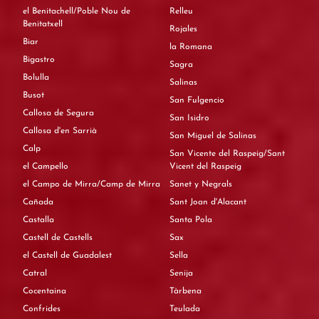
el Benitachell/Poble Nou de
Relleu
Benitatxell
Rojales
Biar
la Romana
Bigastro
Sagra
Bolulla
Salinas
Busot
San Fulgencio
Callosa de Segura
San Isidro
Callosa d'en Sarrià
San Miguel de Salinas
Calp
San Vicente del Raspeig/Sant
el Campello
Vicent del Raspeig
el Campo de Mirra/Camp de Mirra
Sanet y Negrals
Cañada
Sant Joan d'Alacant
Castalla
Santa Pola
Castell de Castells
Sax
el Castell de Guadalest
Sella
Catral
Senija
Cocentaina
Tàrbena
Confrides
Teulada