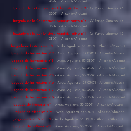
03071 - Alicante/Alacant
Juzgado de lo Contencioso-Administrativo nº2
- C/ Pardo Gimeno, 43
03071 - Alicante/Alacant
Juzgado de lo Contencioso-Administrativo nº3
- C/ Pardo Gimeno, 43
03071 - Alicante/Alacant
Juzgado de lo Contencioso-Administrativo nº4
- C/ Pardo Gimeno, 43
03071 - Alicante/Alacant
Juzgado de Instrucción nº1
- Avda. Aguilera, 53 03071 - Alicante/Alacant
Juzgado de Instrucción nº2
- Avda. Aguilera, 53 03071 - Alicante/Alacant
Juzgado de Instrucción nº3
- Avda. Aguilera, 53 03071 - Alicante/Alacant
Juzgado de Instrucción nº4
- Avda. Aguilera, 53 03071 - Alicante/Alacant
Juzgado de Instrucción nº5
- Avda. Aguilera, 53 03071 - Alicante/Alacant
Juzgado de Instrucción nº6
- Avda. Aguilera, 53 03071 - Alicante/Alacant
Juzgado de Instrucción nº7
- Avda. Aguilera, 53 03071 - Alicante/Alacant
Juzgado de Instrucción nº8
- Avda. Aguilera, 53 03071 - Alicante/Alacant
Juzgado de Menores nº1
- Avda. Aguilera, 53 03071 - Alicante/Alacant
Juzgado de Menores nº2
- Avda. Aguilera, 53 03071 - Alicante/Alacant
Juzgado de lo Penal nº1
- Avda. Aguilera, 53 03071 - Alicante/Alacant
Juzgado de lo Penal nº2
- Avda. Aguilera, 53 03071 - Alicante/Alacant