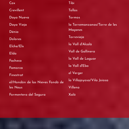
Cox
Tibi
Crevillent
Tollos
Daya Nueva
Tormos
Daya Vieja
la Torremanzanas/Torre de les
Maçanes
Dénia
Torrevieja
Dolores
la Vall d'Alcalà
Elche/Elx
Vall de Gallinera
Elda
la Vall de Laguar
Facheca
la Vall d'Ebo
Famorca
el Verger
Finestrat
la Villajoyosa/Vila Joiosa
el/Hondón de las Nieves Fondó de
les Neus
Villena
Formentera del Segura
Xaló