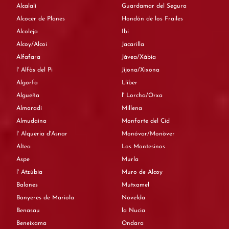
Alcalalí
Guardamar del Segura
Alcocer de Planes
Hondón de los Frailes
Alcoleja
Ibi
Alcoy/Alcoi
Jacarilla
Alfafara
Jávea/Xàbia
l' Alfàs del Pi
Jijona/Xixona
Algorfa
Llíber
Algueña
l' Lorcha/Orxa
Almoradí
Millena
Almudaina
Monforte del Cid
l' Alqueria d'Asnar
Monóvar/Monòver
Altea
Los Montesinos
Aspe
Murla
l' Atzúbia
Muro de Alcoy
Balones
Mutxamel
Banyeres de Mariola
Novelda
Benasau
la Nucia
Beneixama
Ondara