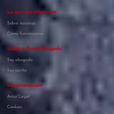
Lo que nos diferencia
Sobre nosotros
Cómo funcionamos
Únete a SuperAbogado
Soy abogado
Soy perito
Documentación
Aviso Legal
Cookies