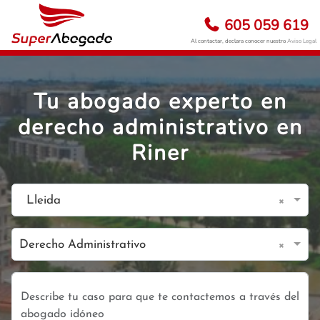
605 059 619
Al contactar, declara conocer nuestro
Aviso Legal
Tu abogado experto en
derecho administrativo en
Riner
×
Lleida
×
Derecho Administrativo