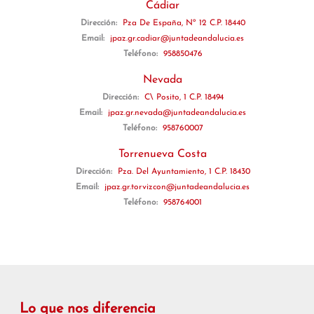
Cádiar
Dirección:
Pza De España, Nº 12 C.P. 18440
Email:
jpaz.gr.cadiar@juntadeandalucia.es
Teléfono:
958850476
Nevada
Dirección:
C\ Posito, 1 C.P. 18494
Email:
jpaz.gr.nevada@juntadeandalucia.es
Teléfono:
958760007
Torrenueva Costa
Dirección:
Pza. Del Ayuntamiento, 1 C.P. 18430
Email:
jpaz.gr.torvizcon@juntadeandalucia.es
Teléfono:
958764001
Lo que nos diferencia