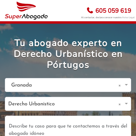
605 059 619
Al contactar, declara conocer nuestro
Aviso Legal
Tu abogado experto en
Derecho Urbanístico en
Pórtugos
×
Granada
×
Derecho Urbanístico