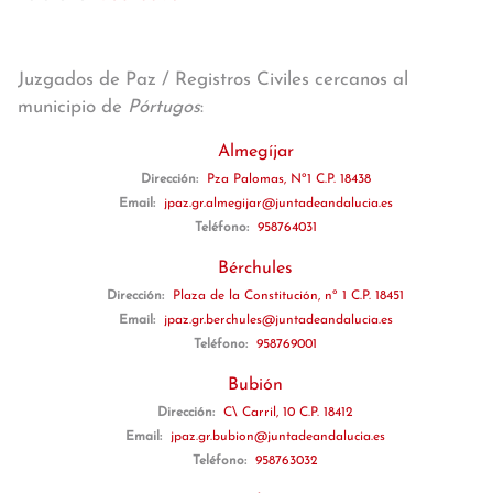
Juzgados de Paz / Registros Civiles cercanos al
municipio de
Pórtugos
:
Almegíjar
Dirección:
Pza Palomas, Nº1 C.P. 18438
Email:
jpaz.gr.almegijar@juntadeandalucia.es
Teléfono:
958764031
Bérchules
Dirección:
Plaza de la Constitución, nº 1 C.P. 18451
Email:
jpaz.gr.berchules@juntadeandalucia.es
Teléfono:
958769001
Bubión
Dirección:
C\ Carril, 10 C.P. 18412
Email:
jpaz.gr.bubion@juntadeandalucia.es
Teléfono:
958763032