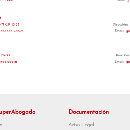
alucia.es
Email:
j
n
1 C.P. 18183
Dirección:
adeandalucia.es
Email:
jp
 18200
Dirección
ndalucia.es
Email:
jp
SuperAbogado
Documentación
o
Aviso Legal