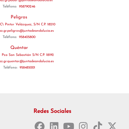
paz.gr.padul @juntadeandalucia.es
Teléfono:
958790246
Peligros
C\ Pintor Velázquez, S/N C.P. 18210
az.gr.peligros@juntadeandalucia.es
Teléfono:
958405800
Quéntar
:
Pza San Sebastián S/N C.P. 18192
az.gr.quentar@juntadeandalucia.es
Teléfono:
958485001
Redes Sociales