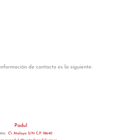
información de contacto es la siguiente:
Padul
ión:
C\ Atalaya S/N C.P. 18640