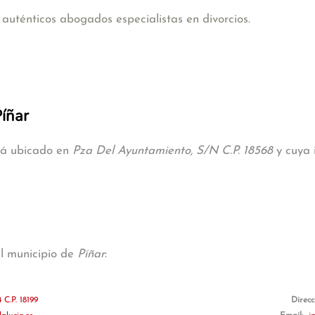
uténticos abogados especialistas en divorcios.
Píñar
stá ubicado en
Pza Del Ayuntamiento, S/N C.P. 18568
y cuya 
al municipio de
Píñar
:
 C.P. 18199
Direcc