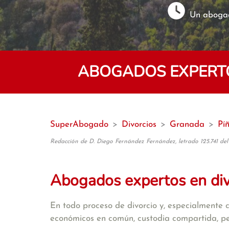
Un abogad
ABOGADOS EXPERTOS
SuperAbogado
>
Divorcios
>
Granada
>
Pí
Redacción de D. Diego Fernández Fernández, letrado 125.741 del
Abogados expertos en di
En todo proceso de divorcio y, especialmente 
económicos en común, custodia compartida, pens