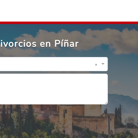
ivorcios en Píñar
×