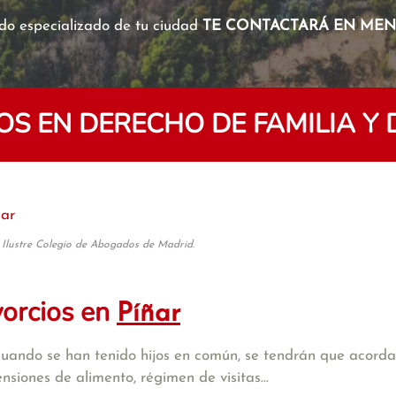
o especializado de tu ciudad
TE CONTACTARÁ EN MENO
 EN DERECHO DE FAMILIA Y 
ñar
 Ilustre Colegio de Abogados de Madrid.
vorcios en
Píñar
cuando se han tenido hijos en común, se tendrán que acordar
iones de alimento, régimen de visitas...