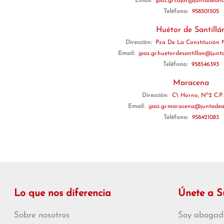
Email:
jpaz.gr.cajar@juntadeand
Teléfono:
958501505
Huétor de Santillá
Dirección:
Pza De La Constitución Nº
Email:
jpaz.gr.huetordesantillan@junt
Teléfono:
958546393
Maracena
Dirección:
C\ Horno, Nº2 C.P.
Email:
jpaz.gr.maracena@juntadea
Teléfono:
958421083
Lo que nos diferencia
Únete a 
Sobre nosotros
Soy abogad