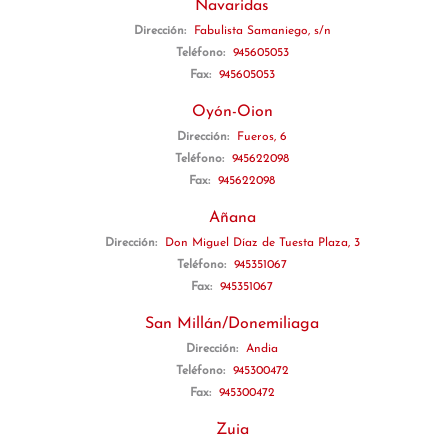
Navaridas
Dirección:
Fabulista Samaniego, s/n
Teléfono:
945605053
Fax:
945605053
Oyón-Oion
Dirección:
Fueros, 6
Teléfono:
945622098
Fax:
945622098
Añana
Dirección:
Don Miguel Díaz de Tuesta Plaza, 3
Teléfono:
945351067
Fax:
945351067
San Millán/Donemiliaga
Dirección:
Andia
Teléfono:
945300472
Fax:
945300472
Zuia