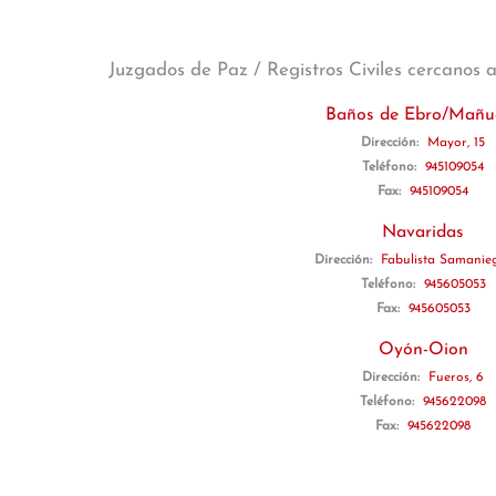
Juzgados de Paz / Registros Civiles cercanos 
Baños de Ebro/Mañu
Dirección:
Mayor, 15
Teléfono:
945109054
Fax:
945109054
Navaridas
Dirección:
Fabulista Samanieg
Teléfono:
945605053
Fax:
945605053
Oyón-Oion
Dirección:
Fueros, 6
Teléfono:
945622098
Fax:
945622098