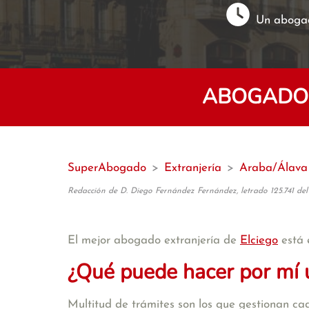
Un abogad
ABOGADOS
SuperAbogado
>
Extranjería
>
Araba/Álava
Redacción de D. Diego Fernández Fernández, letrado 125.741 del
El mejor abogado extranjería de
Elciego
está 
¿Qué puede hacer por mí 
Multitud de trámites son los que gestionan cad