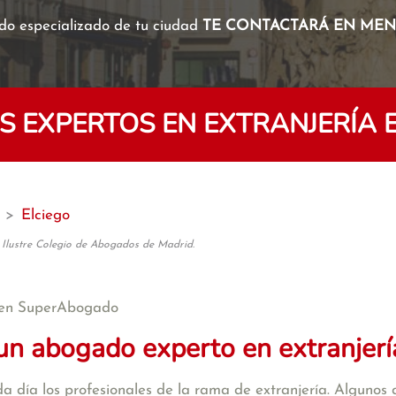
o especializado de tu ciudad
TE CONTACTARÁ EN MENO
 EXPERTOS EN EXTRANJERÍA E
>
Elciego
 Ilustre Colegio de Abogados de Madrid.
en SuperAbogado
un abogado experto en extranjerí
a día los profesionales de la rama de extranjería. Algunos d