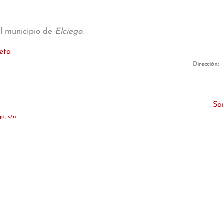
al municipio de
Elciego
:
eta
Dirección:
Sa
o, s/n