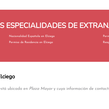
 ESPECIALIDADES DE EXTRANJ
Nacionalidad Española en Elciego
Permiso de Residencia en Elciego
Elciego
 está ubicado en
Plaza Mayor
y cuya información de contacto