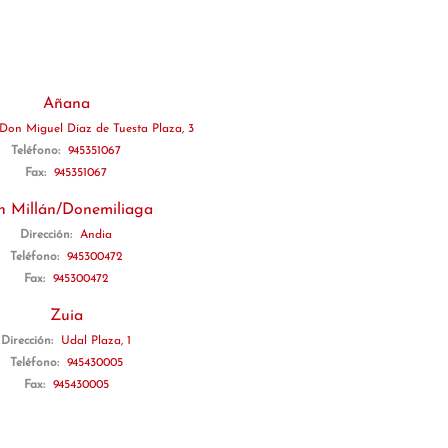
Añana
Don Miguel Díaz de Tuesta Plaza, 3
Teléfono:
945351067
Fax:
945351067
n Millán/Donemiliaga
Dirección:
Andia
Teléfono:
945300472
Fax:
945300472
Zuia
Dirección:
Udal Plaza, 1
Teléfono:
945430005
Fax:
945430005