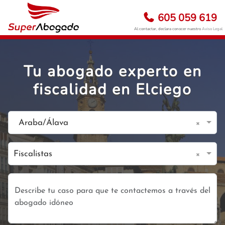
605 059 619
Al contactar, declara conocer nuestro
Aviso Legal
Tu abogado experto en
fiscalidad en Elciego
×
Araba/Álava
×
Fiscalistas