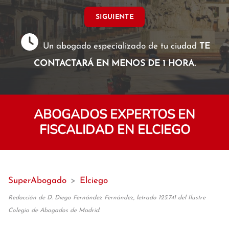
SIGUIENTE
Un abogado especializado de tu ciudad
TE
CONTACTARÁ EN MENOS DE 1 HORA.
ABOGADOS EXPERTOS EN
FISCALIDAD EN ELCIEGO
SuperAbogado
>
Elciego
Redacción de D. Diego Fernández Fernández, letrado 125.741 del Ilustre
Colegio de Abogados de Madrid.