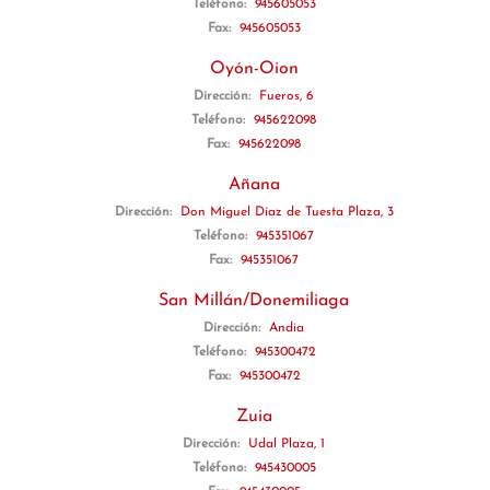
Teléfono:
945605053
Fax:
945605053
Oyón-Oion
Dirección:
Fueros, 6
Teléfono:
945622098
Fax:
945622098
Añana
Dirección:
Don Miguel Díaz de Tuesta Plaza, 3
Teléfono:
945351067
Fax:
945351067
San Millán/Donemiliaga
Dirección:
Andia
Teléfono:
945300472
Fax:
945300472
Zuia
Dirección:
Udal Plaza, 1
Teléfono:
945430005