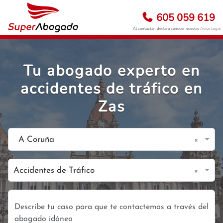
605 059 619
Al contactar, declara conocer nuestro
Aviso Legal
Tu abogado experto en
accidentes de tráfico en
Zas
×
A Coruña
×
Accidentes de Tráfico