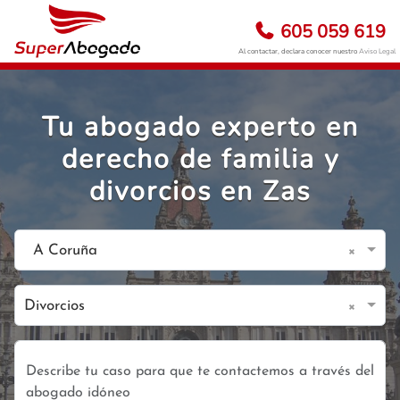
605 059 619
Al contactar, declara conocer nuestro
Aviso Legal
Tu abogado experto en
derecho de familia y
divorcios en Zas
×
A Coruña
×
Divorcios