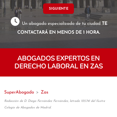
SIGUIENTE
Un abogado especializado de tu ciudad
TE
CONTACTARÁ EN MENOS DE 1 HORA.
ABOGADOS EXPERTOS EN
DERECHO LABORAL EN ZAS
SuperAbogado
>
Zas
Redacción de D. Diego Fernández Fernández, letrado 125.741 del Ilustre
Colegio de Abogados de Madrid.