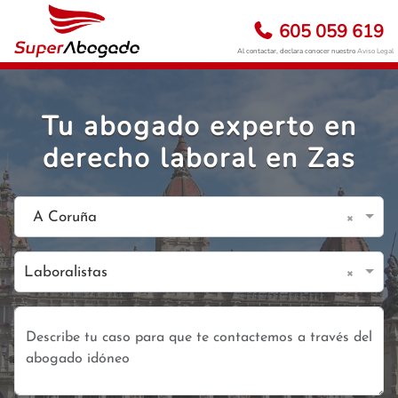
605 059 619
Al contactar, declara conocer nuestro
Aviso Legal
Tu abogado experto en
derecho laboral en Zas
×
A Coruña
×
Laboralistas