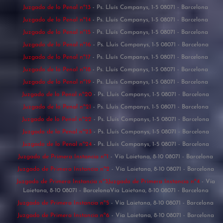
Juzgado de lo Penal nº13
- Ps. Lluís Companys, 1-5 08071 - Barcelona
Juzgado de lo Penal nº14
- Ps. Lluís Companys, 1-5 08071 - Barcelona
Juzgado de lo Penal nº15
- Ps. Lluís Companys, 1-5 08071 - Barcelona
Juzgado de lo Penal nº16
- Ps. Lluís Companys, 1-5 08071 - Barcelona
Juzgado de lo Penal nº17
- Ps. Lluís Companys, 1-5 08071 - Barcelona
Juzgado de lo Penal nº18
- Ps. Lluís Companys, 1-5 08071 - Barcelona
Juzgado de lo Penal nº19
- Ps. Lluís Companys, 1-5 08071 - Barcelona
Juzgado de lo Penal nº20
- Ps. Lluís Companys, 1-5 08071 - Barcelona
Juzgado de lo Penal nº21
- Ps. Lluís Companys, 1-5 08071 - Barcelona
Juzgado de lo Penal nº22
- Ps. Lluís Companys, 1-5 08071 - Barcelona
Juzgado de lo Penal nº23
- Ps. Lluís Companys, 1-5 08071 - Barcelona
Juzgado de lo Penal nº24
- Ps. Lluís Companys, 1-5 08071 - Barcelona
Juzgado de Primera Instancia nº1
- Vía Laietana, 8-10 08071 - Barcelona
Juzgado de Primera Instancia nº2
- Vía Laietana, 8-10 08071 - Barcelona
Juzgado de Primera Instancia nº3Juzgado de Primera Instancia nº4
- Vía
Laietana, 8-10 08071 - BarcelonaVía Laietana, 8-10 08071 - Barcelona
Juzgado de Primera Instancia nº5
- Vía Laietana, 8-10 08071 - Barcelona
Juzgado de Primera Instancia nº6
- Vía Laietana, 8-10 08071 - Barcelona