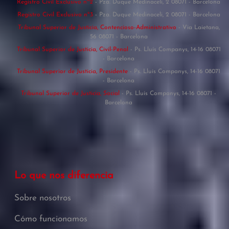
Registro Civil Exclusivo nº2
- Pza. Duque Medinaceli, 2 08071 - Barcelona
Registro Civil Exclusivo nº3
- Pza. Duque Medinaceli, 2 08071 - Barcelona
Tribunal Superior de Justicia, Contencioso-Administrativo
- Via Laietana,
56 08071 - Barcelona
Tribunal Superior de Justicia, Civil-Penal
- Ps. Lluís Companys, 14-16 08071
- Barcelona
Tribunal Superior de Justicia, Presidente
- Ps. Lluís Companys, 14-16 08071
- Barcelona
Tribunal Superior de Justicia, Social
- Ps. Lluís Companys, 14-16 08071 -
Barcelona
Lo que nos diferencia
Sobre nosotros
Cómo funcionamos