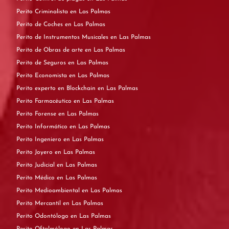
Perito Criminalista en Las Palmas
Perito de Coches en Las Palmas
Perito de Instrumentos Musicales en Las Palmas
Perito de Obras de arte en Las Palmas
Perito de Seguros en Las Palmas
Perito Economista en Las Palmas
Perito experto en Blockchain en Las Palmas
Perito Farmacéutico en Las Palmas
Perito Forense en Las Palmas
Perito Informático en Las Palmas
Perito Ingeniero en Las Palmas
Perito Joyero en Las Palmas
Perito Judicial en Las Palmas
Perito Médico en Las Palmas
Perito Medioambiental en Las Palmas
Perito Mercantil en Las Palmas
Perito Odontólogo en Las Palmas