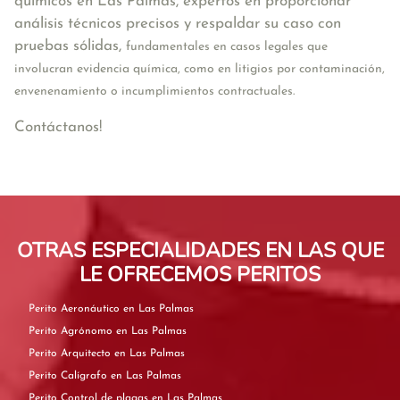
químicos en Las Palmas, expertos en proporcionar
análisis técnicos precisos y respaldar su caso con
pruebas sólidas,
fundamentales en casos legales que
involucran evidencia química, como en litigios por contaminación,
envenenamiento o incumplimientos contractuales.
Contáctanos!
OTRAS ESPECIALIDADES EN LAS QUE
LE OFRECEMOS PERITOS
Perito Aeronáutico en Las Palmas
Perito Agrónomo en Las Palmas
Perito Arquitecto en Las Palmas
Perito Calígrafo en Las Palmas
Perito Control de plagas en Las Palmas