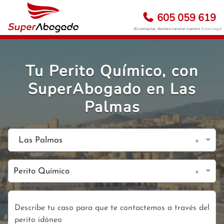
605 059 619
Al contactar, declara conocer nuestro
Aviso Legal
Tu Perito Químico, con
SuperAbogado en Las
Palmas
×
Las Palmas
×
Perito Químico