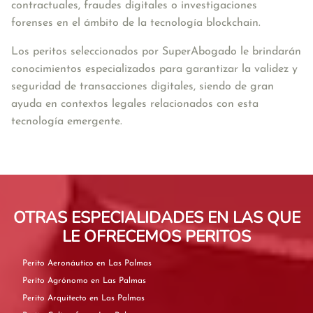
contractuales, fraudes digitales o investigaciones 
forenses en el ámbito de la tecnología blockchain. 
Los peritos seleccionados por SuperAbogado le 
brindarán 
conocimientos especializados para garantizar la validez y 
seguridad de transacciones digitales, siendo de gran 
ayuda en contextos legales relacionados con esta 
tecnología emergente.
OTRAS ESPECIALIDADES EN LAS QUE
LE OFRECEMOS PERITOS
Perito Aeronáutico en Las Palmas
Perito Agrónomo en Las Palmas
Perito Arquitecto en Las Palmas