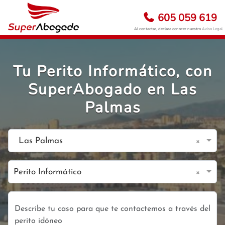
605 059 619
Al contactar, declara conocer nuestro
Aviso Legal
Tu Perito Informático, con
SuperAbogado en Las
Palmas
×
Las Palmas
×
Perito Informático