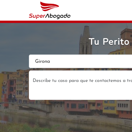
Tu Perit
Girona