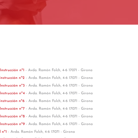
Instrucción nº1
- Avda. Ramón Folch, 4-6 17071 - Girona
Instrucción nº2
- Avda. Ramón Folch, 4-6 17071 - Girona
Instrucción nº3
- Avda. Ramón Folch, 4-6 17071 - Girona
Instrucción nº4
- Avda. Ramón Folch, 4-6 17071 - Girona
Instrucción nº6
- Avda. Ramón Folch, 4-6 17071 - Girona
Instrucción nº7
- Avda. Ramón Folch, 4-6 17071 - Girona
Instrucción nº8
- Avda. Ramón Folch, 4-6 17071 - Girona
Instrucción nº9
- Avda. Ramón Folch, 4-6 17071 - Girona
l nº1
- Avda. Ramón Folch, 4-6 17071 - Girona