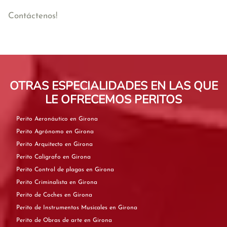
Contáctenos!
OTRAS ESPECIALIDADES EN LAS QUE
LE OFRECEMOS PERITOS
Perito Aeronáutico en Girona
Perito Agrónomo en Girona
Perito Arquitecto en Girona
Perito Calígrafo en Girona
Perito Control de plagas en Girona
Perito Criminalista en Girona
Perito de Coches en Girona
Perito de Instrumentos Musicales en Girona
Perito de Obras de arte en Girona