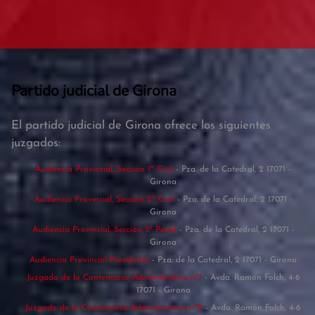
Partido judicial de Girona
El partido judicial de Girona ofrece los siguientes
juzgados:
Audiencia Provincial, Sección 1ª Civil
- Pza. de la Catedral, 2 17071 -
Girona
Audiencia Provincial, Sección 2ª Civil
- Pza. de la Catedral, 2 17071 -
Girona
Audiencia Provincial, Sección 3ª Penal
- Pza. de la Catedral, 2 17071 -
Girona
Audiencia Provincial Presidente
- Pza. de la Catedral, 2 17071 - Girona
Juzgado de lo Contencioso-Administrativo nº1
- Avda. Ramón Folch, 4-6
17071 - Girona
Juzgado de lo Contencioso-Administrativo nº2
- Avda. Ramón Folch, 4-6