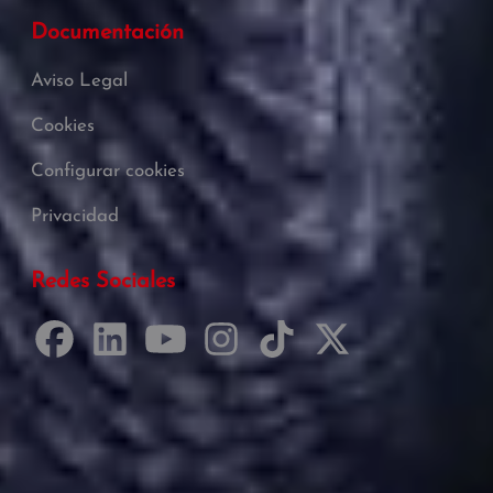
Documentación
Aviso Legal
Cookies
Configurar cookies
Privacidad
Redes Sociales