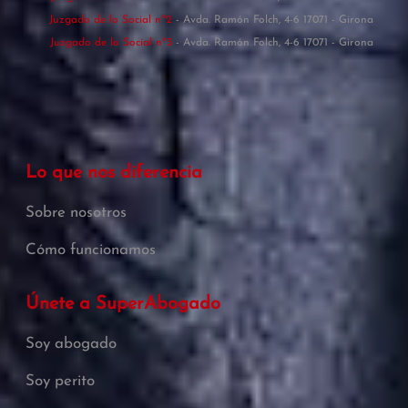
Juzgado de lo Social nº2
- Avda. Ramón Folch, 4-6 17071 - Girona
Juzgado de lo Social nº3
- Avda. Ramón Folch, 4-6 17071 - Girona
Lo que nos diferencia
Sobre nosotros
Cómo funcionamos
Únete a SuperAbogado
Soy abogado
Soy perito