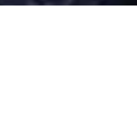
Desarrollado por Just Quality