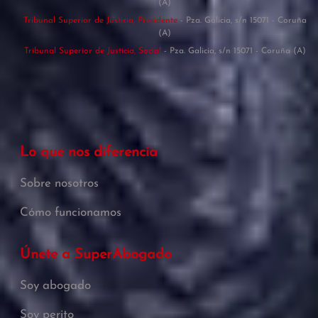
(A)
Tribunal Superior de Justicia, Presidente
- Pza. Galicia, s/n 15071 - Coruña
(A)
Tribunal Superior de Justicia, Social
- Pza. Galicia, s/n 15071 - Coruña (A)
Lo que nos diferencia
Sobre nosotros
Cómo funcionamos
Únete a SuperAbogado
Soy abogado
Soy perito