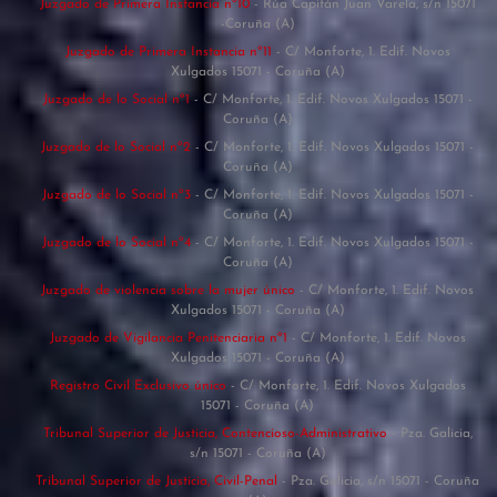
Juzgado de Primera Instancia nº10
- Rúa Capitán Juan Varela, s/n 15071
-Coruña (A)
Juzgado de Primera Instancia nº11
- C/ Monforte, 1. Edif. Novos
Xulgados 15071 - Coruña (A)
Juzgado de lo Social nº1
- C/ Monforte, 1. Edif. Novos Xulgados 15071 -
Coruña (A)
Juzgado de lo Social nº2
- C/ Monforte, 1. Edif. Novos Xulgados 15071 -
Coruña (A)
Juzgado de lo Social nº3
- C/ Monforte, 1. Edif. Novos Xulgados 15071 -
Coruña (A)
Juzgado de lo Social nº4
- C/ Monforte, 1. Edif. Novos Xulgados 15071 -
Coruña (A)
Juzgado de violencia sobre la mujer único
- C/ Monforte, 1. Edif. Novos
Xulgados 15071 - Coruña (A)
Juzgado de Vigilancia Penitenciaria nº1
- C/ Monforte, 1. Edif. Novos
Xulgados 15071 - Coruña (A)
Registro Civil Exclusivo único
- C/ Monforte, 1. Edif. Novos Xulgados
15071 - Coruña (A)
Tribunal Superior de Justicia, Contencioso-Administrativo
- Pza. Galicia,
s/n 15071 - Coruña (A)
Tribunal Superior de Justicia, Civil-Penal
- Pza. Galicia, s/n 15071 - Coruña