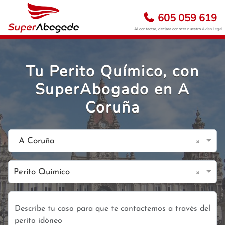
605 059 619
Al contactar, declara conocer nuestro
Aviso Legal
Tu Perito Químico, con
SuperAbogado en A
Coruña
×
A Coruña
×
Perito Químico