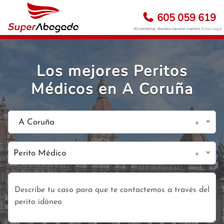
605 059 619
Al contactar, declara conocer nuestro
Aviso Legal
Los mejores Peritos
Médicos en A Coruña
×
A Coruña
×
Perito Médico