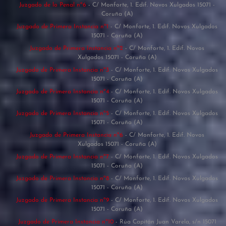
Juzgado de lo Penal nº6
- C/ Monforte, 1. Edif. Novos Xulgados 15071 -
Coruña (A)
Juzgado de Primera Instancia nº1
- C/ Monforte, 1. Edif. Novos Xulgados
15071 - Coruña (A)
Juzgado de Primera Instancia nº2
- C/ Monforte, 1. Edif. Novos
Xulgados 15071 - Coruña (A)
Juzgado de Primera Instancia nº3
- C/ Monforte, 1. Edif. Novos Xulgados
15071 - Coruña (A)
Juzgado de Primera Instancia nº4
- C/ Monforte, 1. Edif. Novos Xulgados
15071 - Coruña (A)
Juzgado de Primera Instancia nº5
- C/ Monforte, 1. Edif. Novos Xulgados
15071 - Coruña (A)
Juzgado de Primera Instancia nº6
- C/ Monforte, 1. Edif. Novos
Xulgados 15071 - Coruña (A)
Juzgado de Primera Instancia nº7
- C/ Monforte, 1. Edif. Novos Xulgados
15071 - Coruña (A)
Juzgado de Primera Instancia nº8
- C/ Monforte, 1. Edif. Novos Xulgados
15071 - Coruña (A)
Juzgado de Primera Instancia nº9
- C/ Monforte, 1. Edif. Novos Xulgados
15071 - Coruña (A)
Juzgado de Primera Instancia nº10
- Rúa Capitán Juan Varela, s/n 15071