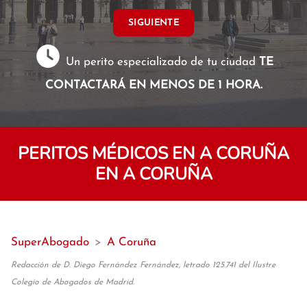
SIGUIENTE
Un perito especializado de tu ciudad
TE
CONTACTARÁ EN MENOS DE 1 HORA.
PERITOS MÉDICOS EN A CORUÑA
EN A CORUÑA
SuperAbogado
>
A Coruña
Redacción de D. Diego Fernández Fernández, letrado 125.741 del Ilustre
Colegio de Abogados de Madrid.