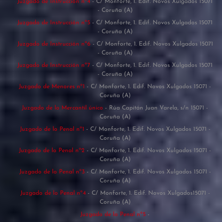
Juzgado de Instrucción nº4
- C/ Monforte, 1. Edif. Novos Xulgados 15071
- Coruña (A)
Juzgado de Instrucción nº5
- C/ Monforte, 1. Edif. Novos Xulgados 15071
- Coruña (A)
Juzgado de Instrucción nº6
- C/ Monforte, 1. Edif. Novos Xulgados 15071
- Coruña (A)
Juzgado de Instrucción nº7
- C/ Monforte, 1. Edif. Novos Xulgados 15071
- Coruña (A)
Juzgado de Menores nº1
- C/ Monforte, 1. Edif. Novos Xulgados 15071 -
Coruña (A)
Juzgado de lo Mercantil único
- Rúa Capitán Juan Varela, s/n 15071 -
Coruña (A)
Juzgado de lo Penal nº1
- C/ Monforte, 1. Edif. Novos Xulgados 15071 -
Coruña (A)
Juzgado de lo Penal nº2
- C/ Monforte, 1. Edif. Novos Xulgados 15071 -
Coruña (A)
Juzgado de lo Penal nº3
- C/ Monforte, 1. Edif. Novos Xulgados 15071 -
Coruña (A)
Juzgado de lo Penal nº4
- C/ Monforte, 1. Edif. Novos Xulgados15071 -
Coruña (A)
Juzgado de lo Penal nº5
-