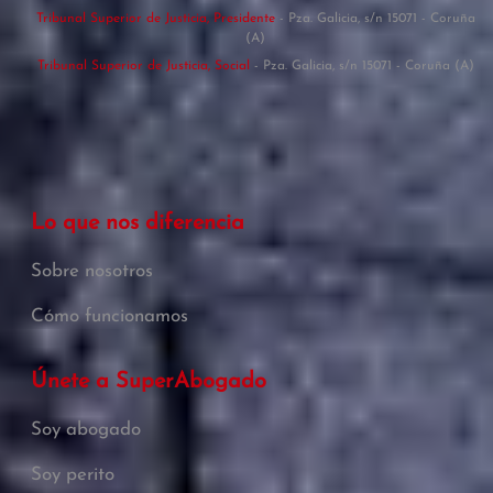
Tribunal Superior de Justicia, Presidente
- Pza. Galicia, s/n 15071 - Coruña
(A)
Tribunal Superior de Justicia, Social
- Pza. Galicia, s/n 15071 - Coruña (A)
Lo que nos diferencia
Sobre nosotros
Cómo funcionamos
Únete a SuperAbogado
Soy abogado
Soy perito