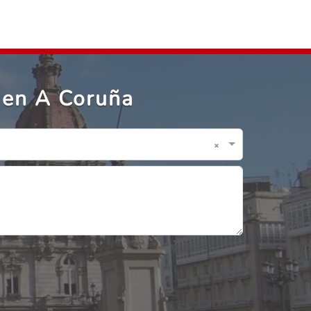
 en A Coruña
×