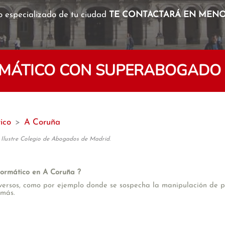
o especializado de tu ciudad
TE CONTACTARÁ EN MENOS
RMÁTICO CON SUPERABOGADO
ico
>
A Coruña
 Ilustre Colegio de Abogados de Madrid.
Informático en A Coruña ?
versos, como por ejemplo donde se sospecha la manipulación de pru
 más.