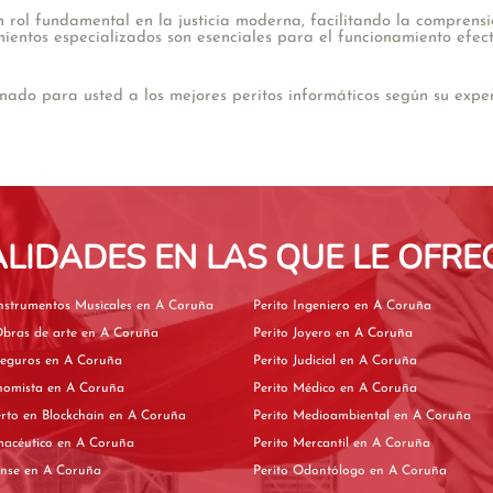
n rol fundamental en la justicia moderna, facilitando la comprens
ientos especializados son esenciales para el funcionamiento efectiv
do para usted a los mejores peritos informáticos según su experi
ALIDADES EN LAS QUE LE OFRE
Perito de Instrumentos Musicales en A Coruña
Perito Ingeniero en A Coruña
Perito de Obras de arte en A Coruña
Perito Joyero en A Coruña
Perito de Seguros en A Coruña
Perito Judicial en A Coruña
Perito Economista en A Coruña
Perito Médico en A Coruña
Perito experto en Blockchain en A Coruña
Perito Medioambiental en A Coruña
Perito Farmacéutico en A Coruña
Perito Mercantil en A Coruña
Perito Forense en A Coruña
Perito Odontólogo en A Coruña