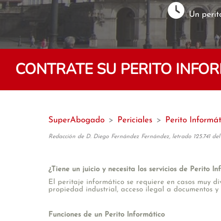
Un perit
CONTRATE SU PERITO INFO
SuperAbogado
>
Periciales
>
Perito Informát
Redacción de D. Diego Fernández Fernández, letrado 125.741 del
¿Tiene un juicio y necesita los servicios de Perito 
El peritaje informático se requiere en casos muy di
propiedad industrial, acceso ilegal a documentos y
Funciones de un Perito Informático